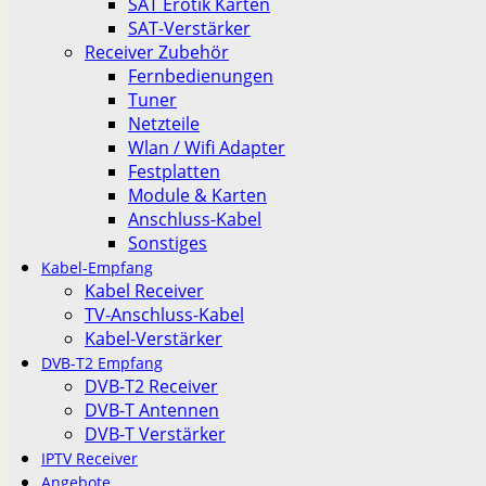
SAT Erotik Karten
SAT-Verstärker
Receiver Zubehör
Fernbedienungen
Tuner
Netzteile
Wlan / Wifi Adapter
Festplatten
Module & Karten
Anschluss-Kabel
Sonstiges
Kabel-Empfang
Kabel Receiver
TV-Anschluss-Kabel
Kabel-Verstärker
DVB-T2 Empfang
DVB-T2 Receiver
DVB-T Antennen
DVB-T Verstärker
IPTV Receiver
Angebote