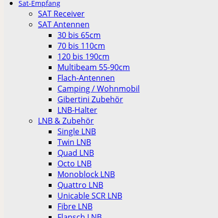
Sat-Empfang
SAT Receiver
SAT Antennen
30 bis 65cm
70 bis 110cm
120 bis 190cm
Multibeam 55-90cm
Flach-Antennen
Camping / Wohnmobil
Gibertini Zubehör
LNB-Halter
LNB & Zubehör
Single LNB
Twin LNB
Quad LNB
Octo LNB
Monoblock LNB
Quattro LNB
Unicable SCR LNB
Fibre LNB
Flansch LNB