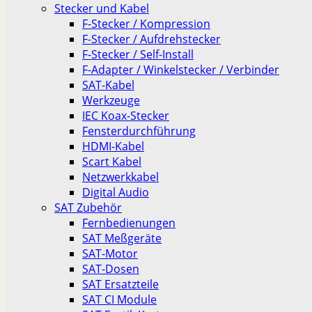
Stecker und Kabel
F-Stecker / Kompression
F-Stecker / Aufdrehstecker
F-Stecker / Self-Install
F-Adapter / Winkelstecker / Verbinder
SAT-Kabel
Werkzeuge
IEC Koax-Stecker
Fensterdurchführung
HDMI-Kabel
Scart Kabel
Netzwerkkabel
Digital Audio
SAT Zubehör
Fernbedienungen
SAT Meßgeräte
SAT-Motor
SAT-Dosen
SAT Ersatzteile
SAT CI Module