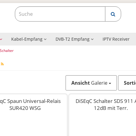
Kabel-Empfang
DVB-T2 Empfang
IPTV Receiver
Schalter
r
Ansicht
Galerie
Sort
qC Spaun Universal-Relais
DiSEqC Schalter SDS 911 
SUR420 WSG
12dB mit Terr.