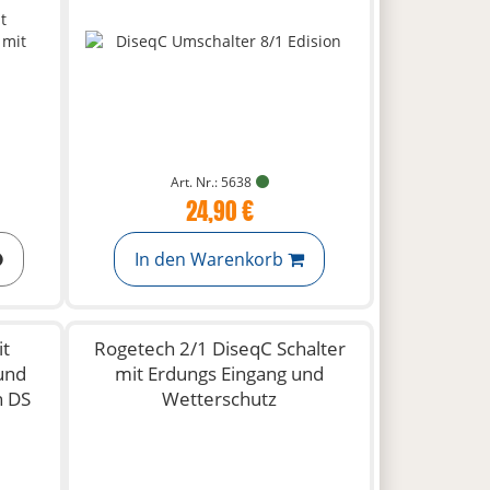
Art. Nr.: 5638
24,90 €
In den Warenkorb
it
Rogetech 2/1 DiseqC Schalter
und
mit Erdungs Eingang und
h DS
Wetterschutz