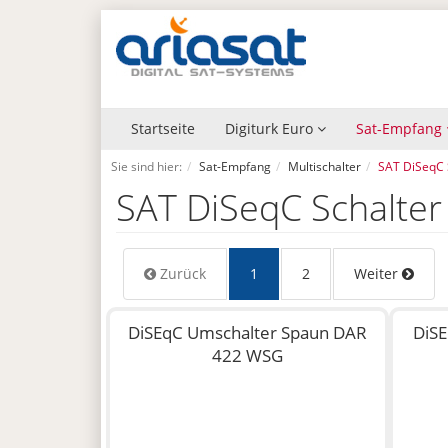
Startseite
Digiturk Euro
Sat-Empfang
Sie sind hier:
Sat-Empfang
Multischalter
SAT DiSeqC 
SAT DiSeqC Schalte
Zurück
1
2
Weiter
DiSEqC Umschalter Spaun DAR
DiSE
422 WSG