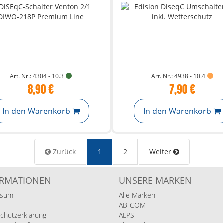
Art. Nr.: 4304 - 10.3
Art. Nr.: 4938 - 10.4
8,90 €
7,90 €
In den Warenkorb
In den Warenkorb
Zurück
1
2
Weiter
ORMATIONEN
UNSERE MARKEN
ssum
Alle Marken
AB-COM
chutzerklärung
ALPS