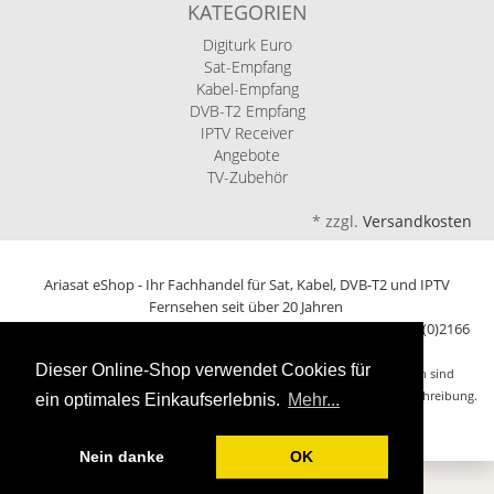
KATEGORIEN
Digiturk Euro
Sat-Empfang
Kabel-Empfang
DVB-T2 Empfang
IPTV Receiver
Angebote
TV-Zubehör
*
zzgl.
Versandkosten
Ariasat eShop - Ihr Fachhandel für Sat, Kabel, DVB-T2 und IPTV
Fernsehen seit über 20 Jahren
Keplerstr.96 | 41236 Mönchengladbach | Germany | Tel: +49 (0)2166
621419
Dieser Online-Shop verwendet Cookies für
Alle Markennamen, Warenzeichen und eingetragenen Warenzeichen sind
Eigentum Ihrer rechtmässigen Eigentümer und dienen hier nur der Beschreibung.
ein optimales Einkaufserlebnis.
Mehr...
© 2002-2026 Alle Rechte vorbehalten
Nein danke
OK