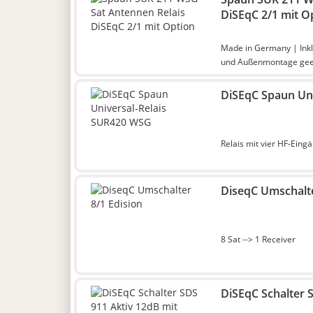
DiSEqC 2/1 mit O
Made in Germany | Inkl
und Außenmontage gee
DiSEqC Spaun Un
Relais mit vier HF-Ein
DiseqC Umschalte
8 Sat --> 1 Receiver
DiSEqC Schalter S