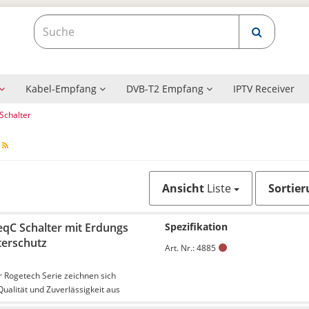
Kabel-Empfang
DVB-T2 Empfang
IPTV Receiver
Schalter
r
Ansicht
Liste
Sortier
eqC Schalter mit Erdungs
Spezifikation
terschutz
Art. Nr.: 4885
r Rogetech Serie zeichnen sich
ualität und Zuverlässigkeit aus