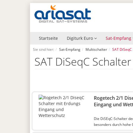
Startseite
Digiturk Euro
Sat-Empfang
Sie sind hier:
Sat-Empfang
Multischalter
SAT DiSeqC 
SAT DiSeqC Schalte
Rogetech 2/1 Dis
Eingang und Wet
Die DiSEqC-Schalter de
besonders durch hohe Q