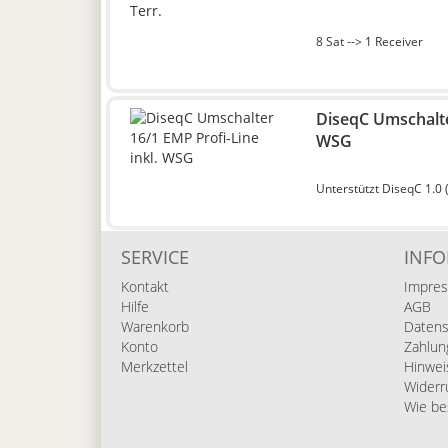
8 Sat --> 1 Receiver
DiseqC Umschalter
WSG
Unterstützt DiseqC 1.0 (n
SERVICE
INF
Kontakt
Impre
Hilfe
AGB
Warenkorb
Datens
Konto
Zahlun
Merkzettel
Hinwei
Widerr
Wie be