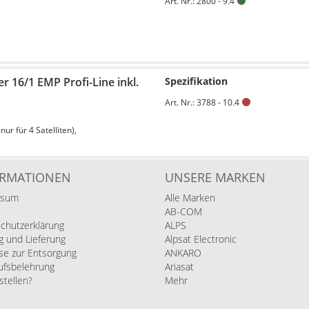
Art. Nr.: 2800 - 9.4
 16/1 EMP Profi-Line inkl.
Spezifikation
Art. Nr.: 3788 - 10.4
ur für 4 Satelliten),
ORMATIONEN
UNSERE MARKEN
ssum
Alle Marken
AB-COM
chutzerklärung
ALPS
g und Lieferung
Alpsat Electronic
se zur Entsorgung
ANKARO
ufsbelehrung
Ariasat
stellen?
Mehr