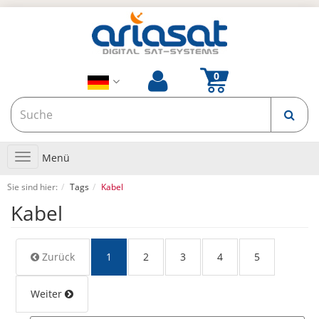
Toggle
Menü
navigation
Sie sind hier:
Tags
Kabel
Kabel
Zurück
1
2
3
4
5
Weiter