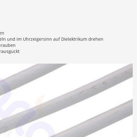
en
ln und im Uhrzeigersinn auf Dielektrikum drehen
chrauben
 rausguckt