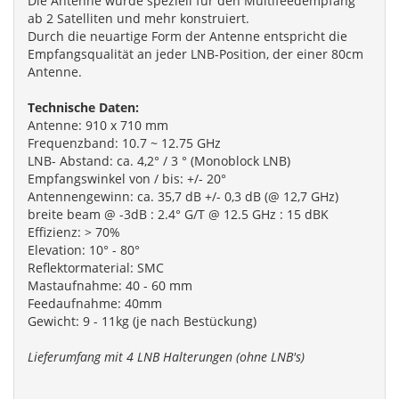
Die Antenne wurde speziell für den Multifeedempfang
ab 2 Satelliten und mehr konstruiert.
Durch die neuartige Form der Antenne entspricht die
Empfangsqualität an jeder LNB-Position, der einer 80cm
Antenne.
Technische Daten:
Antenne: 910 x 710 mm
Frequenzband: 10.7 ~ 12.75 GHz
LNB- Abstand: ca. 4,2° / 3 ° (Monoblock LNB)
Empfangswinkel von / bis: +/- 20°
Antennengewinn: ca. 35,7 dB +/- 0,3 dB (@ 12,7 GHz)
breite beam @ -3dB : 2.4° G/T @ 12.5 GHz : 15 dBK
Effizienz: > 70%
Elevation: 10° - 80°
Reflektormaterial: SMC
Mastaufnahme: 40 - 60 mm
Feedaufnahme: 40mm
Gewicht: 9 - 11kg (je nach Bestückung)
Lieferumfang mit 4 LNB Halterungen (ohne LNB's)