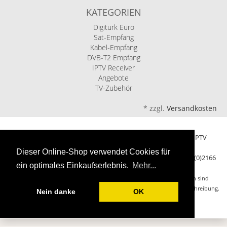
KATEGORIEN
Digiturk Euro
Sat-Empfang
Kabel-Empfang
DVB-T2 Empfang
IPTV Receiver
Angebote
TV-Zubehör
*
zzgl.
Versandkosten
Ariasat eShop - Ihr Fachhandel für Sat, Kabel, DVB-T2 und IPTV
Fernsehen seit über 20 Jahren
Dieser Online-Shop verwendet Cookies für
Keplerstr.96 | 41236 Mönchengladbach | Germany | Tel: +49 (0)2166
ein optimales Einkaufserlebnis.
Mehr...
621419
Alle Markennamen, Warenzeichen und eingetragenen Warenzeichen sind
Eigentum Ihrer rechtmässigen Eigentümer und dienen hier nur der Beschreibung.
Nein danke
OK
© 2002-2026 Alle Rechte vorbehalten