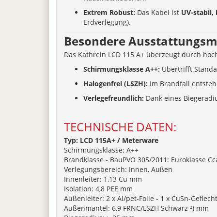
Extrem Robust:
Das Kabel ist
UV-stabil,
Erdverlegung).
Besondere Ausstattungs
Das Kathrein LCD 115 A+ überzeugt durch hoch
Schirmungsklasse A++:
Übertrifft Stand
Halogenfrei (LSZH):
Im Brandfall entsteh
Verlegefreundlich:
Dank eines Biegeradius
TECHNISCHE DATEN:
Typ: LCD 115A+ / Meterware
Schirmungsklasse: A++
Brandklasse - BauPVO 305/2011: Euroklasse Cc
Verlegungsbereich: Innen, Außen
Innenleiter: 1,13 Cu mm
Isolation: 4,8 PEE mm
Außenleiter: 2 x Al/pet-Folie - 1 x CuSn-Geflech
Außenmantel: 6,9 FRNC/LSZH Schwarz ²) mm