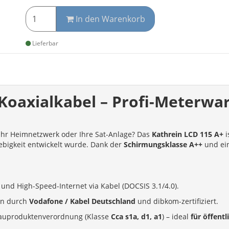
In den Warenkorb
Lieferbar
Koaxialkabel – Profi-Meterwa
 Ihr Heimnetzwerk oder Ihre Sat-Anlage? Das
Kathrein LCD 115 A+
i
lebigkeit entwickelt wurde. Dank der
Schirmungsklasse A++
und ei
 und High-Speed-Internet via Kabel (DOCSIS 3.1/4.0).
ben durch
Vodafone / Kabel Deutschland
und dibkom-zertifiziert.
 Bauproduktenverordnung (Klasse
Cca s1a, d1, a1
) – ideal
für öffent