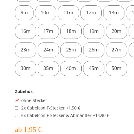
9m
10m
11m
12m
13m
16m
17m
18m
19m
20m
23m
24m
25m
26m
27m
30m
35m
40m
45m
50m
Zubehör:
ohne Stecker
2x Cabelcon F-Stecker +1,50 €
6x Cabelcon F-Stecker & Abmantler +14,90 €
ab
1,95
€