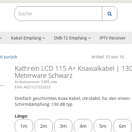
Kabel-Empfang
DVB-T2 Empfang
IPTV Receiver
el zurück
Artikel 10 von 16
Kathrein LCD 115 A+ Koaxialkabel | 13
Meterware Schwarz
Artikelnummer:
5385_mw
EAN:
4021121532023
Dreifach geschirmtes Koax-Kabel, UV-stabil, für den Innen
Schirmdämpfung: 130 dB typ
Länge:
1m
2m
3m
4m
5m
6m