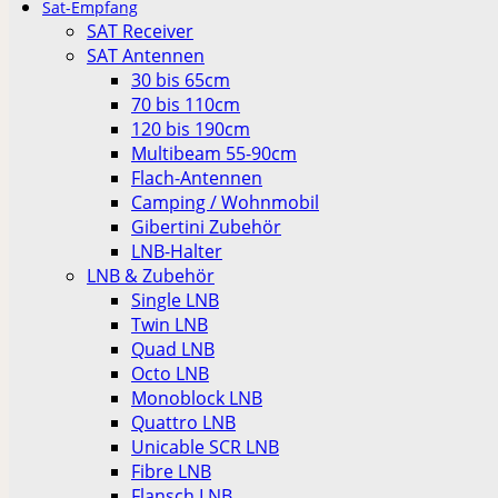
Sat-Empfang
SAT Receiver
SAT Antennen
30 bis 65cm
70 bis 110cm
120 bis 190cm
Multibeam 55-90cm
Flach-Antennen
Camping / Wohnmobil
Gibertini Zubehör
LNB-Halter
LNB & Zubehör
Single LNB
Twin LNB
Quad LNB
Octo LNB
Monoblock LNB
Quattro LNB
Unicable SCR LNB
Fibre LNB
Flansch LNB