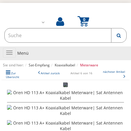
Toggle
Menü
navigation
Sie sind hier:
Sat-Empfang
Koaxialkabel
Meterware
nächster Artikel
Zur
Artikel zurück
Artikel 6 von 16
Übersicht