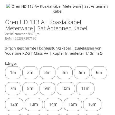
Ören HD 113 A+ Koaxialkabel
Meterware| Sat Antennen Kabel
Artikelnummer:
5429_m
EAN:
4052387207196
3-fach geschirmte Hochleistungskabel | zugelassen von
Vodafone KDG | Class A+ | Kupfer Innenleiter 1,13mm Ø
Länge:
1m
2m
3m
4m
5m
6m
7m
8m
9m
10m
11m
12m
13m
14m
15m
16m