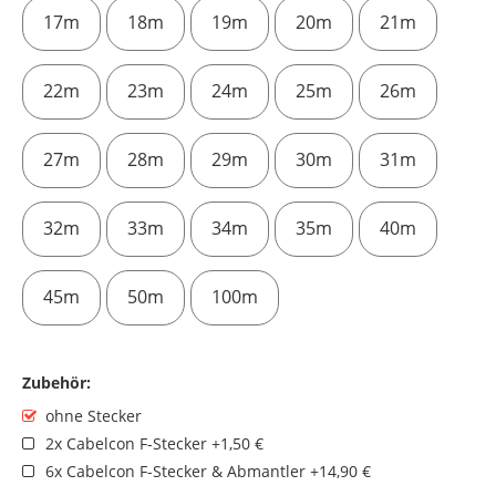
17m
18m
19m
20m
21m
22m
23m
24m
25m
26m
27m
28m
29m
30m
31m
32m
33m
34m
35m
40m
45m
50m
100m
Zubehör:
ohne Stecker
2x Cabelcon F-Stecker +1,50 €
6x Cabelcon F-Stecker & Abmantler +14,90 €