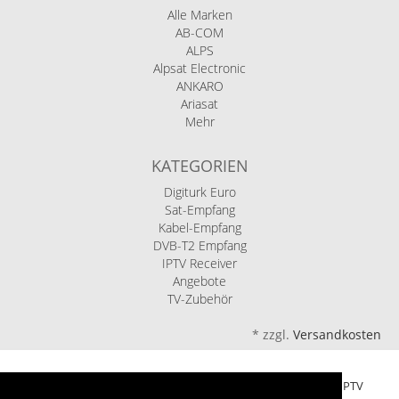
Alle Marken
AB-COM
ALPS
Alpsat Electronic
ANKARO
Ariasat
Mehr
KATEGORIEN
Digiturk Euro
Sat-Empfang
Kabel-Empfang
DVB-T2 Empfang
IPTV Receiver
Angebote
TV-Zubehör
*
zzgl.
Versandkosten
Ariasat eShop - Ihr Fachhandel für Sat, Kabel, DVB-T2 und IPTV