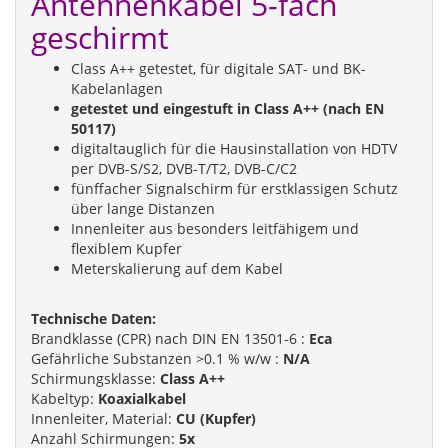
Antennenkabel 5-fach
geschirmt
Class A++ getestet, für digitale SAT- und BK-
Kabelanlagen
getestet und eingestuft in Class A++ (nach EN
50117)
digitaltauglich für die Hausinstallation von HDTV
per DVB-S/S2, DVB-T/T2, DVB-C/C2
fünffacher Signalschirm für erstklassigen Schutz
über lange Distanzen
Innenleiter aus besonders leitfähigem und
flexiblem Kupfer
Meterskalierung auf dem Kabel
Technische Daten:
Brandklasse (CPR) nach DIN EN 13501-6 :
Eca
Gefährliche Substanzen >0.1 % w/w :
N/A
Schirmungsklasse:
Class A++
Kabeltyp:
Koaxialkabel
Innenleiter, Material:
CU (Kupfer)
Anzahl Schirmungen:
5x