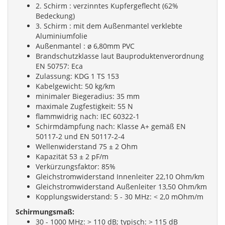
2. Schirm : verzinntes Kupfergeflecht (62%
Bedeckung)
3. Schirm : mit dem Außenmantel verklebte
Aluminiumfolie
Außenmantel : ø 6,80mm PVC
Brandschutzklasse laut Bauproduktenverordnung
EN 50757: Eca
Zulassung: KDG 1 TS 153
Kabelgewicht: 50 kg/km
minimaler Biegeradius: 35 mm
maximale Zugfestigkeit: 55 N
flammwidrig nach: IEC 60322-1
Schirmdämpfung nach: Klasse A+ gemäß EN
50117-2 und EN 50117-2-4
Wellenwiderstand 75 ± 2 Ohm
Kapazität 53 ± 2 pF/m
Verkürzungsfaktor: 85%
Gleichstromwiderstand Innenleiter 22,10 Ohm/km
Gleichstromwiderstand Außenleiter 13,50 Ohm/km
Kopplungswiderstand: 5 - 30 MHz: < 2,0 mOhm/m
Schirmungsmaß:
30 - 1000 MHz: > 110 dB; typisch: > 115 dB