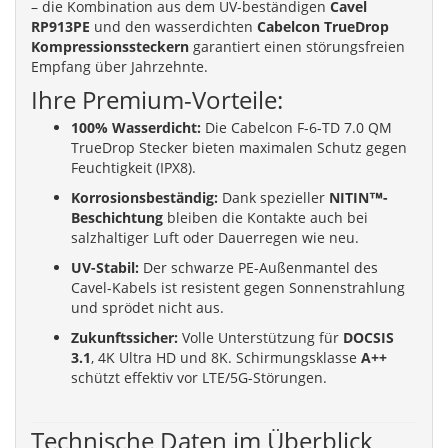
– die Kombination aus dem UV-beständigen
Cavel
RP913PE
und den wasserdichten
Cabelcon TrueDrop
Kompressionssteckern
garantiert einen störungsfreien
Empfang über Jahrzehnte.
Ihre Premium-Vorteile:
100% Wasserdicht:
Die Cabelcon F-6-TD 7.0 QM
TrueDrop Stecker bieten maximalen Schutz gegen
Feuchtigkeit (IPX8).
Korrosionsbeständig:
Dank spezieller
NITIN™-
Beschichtung
bleiben die Kontakte auch bei
salzhaltiger Luft oder Dauerregen wie neu.
UV-Stabil:
Der schwarze PE-Außenmantel des
Cavel-Kabels ist resistent gegen Sonnenstrahlung
und sprödet nicht aus.
Zukunftssicher:
Volle Unterstützung für
DOCSIS
3.1
, 4K Ultra HD und 8K. Schirmungsklasse
A++
schützt effektiv vor LTE/5G-Störungen.
Technische Daten im Überblick