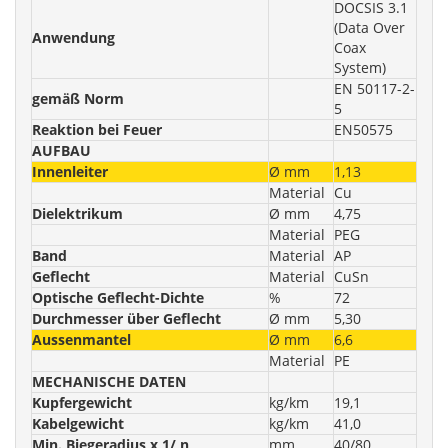
DOCSIS 3.1
(Data Over
Anwendung
Coax
System)
EN 50117-2-
gemäß Norm
5
Reaktion bei Feuer
EN50575
AUFBAU
Innenleiter
Ø mm
1,13
Material
Cu
Dielektrikum
Ø mm
4,75
Material
PEG
Band
Material
AP
Geflecht
Material
CuSn
Optische Geflecht-Dichte
%
72
Durchmesser über Geflecht
Ø mm
5,30
Aussenmantel
Ø mm
6,6
Material
PE
MECHANISCHE DATEN
Kupfergewicht
kg/km
19,1
Kabelgewicht
kg/km
41,0
Min. Biegeradius x 1/ n
mm
40/80