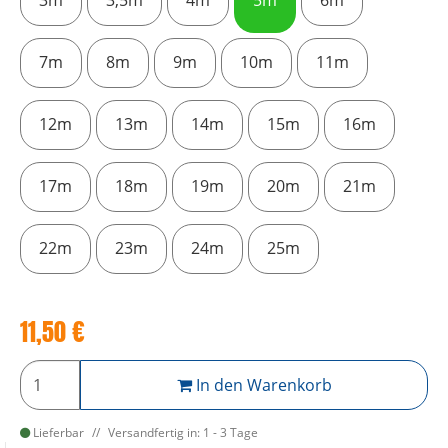
3m
3,5m
4m
5m
6m
7m
8m
9m
10m
11m
12m
13m
14m
15m
16m
17m
18m
19m
20m
21m
22m
23m
24m
25m
11,50
€
In den Warenkorb
Lieferbar
Versandfertig in: 1 - 3 Tage