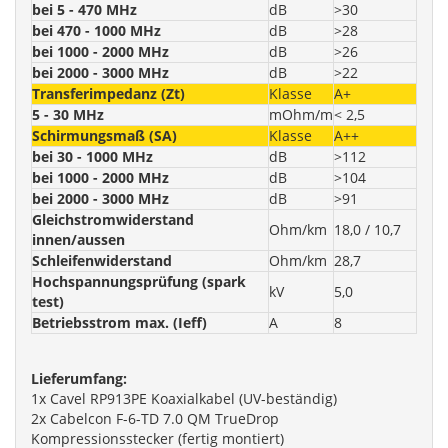
bei 5 - 470 MHz
dB
>30
bei 470 - 1000 MHz
dB
>28
bei 1000 - 2000 MHz
dB
>26
bei 2000 - 3000 MHz
dB
>22
Transferimpedanz (Zt)
Klasse
A+
5 - 30 MHz
mOhm/m
< 2,5
Schirmungsmaß (SA)
Klasse
A++
bei 30 - 1000 MHz
dB
>112
bei 1000 - 2000 MHz
dB
>104
bei 2000 - 3000 MHz
dB
>91
Gleichstromwiderstand
Ohm/km
18,0 / 10,7
innen/aussen
Schleifenwiderstand
Ohm/km
28,7
Hochspannungsprüfung (spark
kV
5,0
test)
Betriebsstrom max. (Ieff)
A
8
Lieferumfang:
1x Cavel RP913PE Koaxialkabel (UV-beständig)
2x Cabelcon F-6-TD 7.0 QM TrueDrop
Kompressionsstecker (fertig montiert)