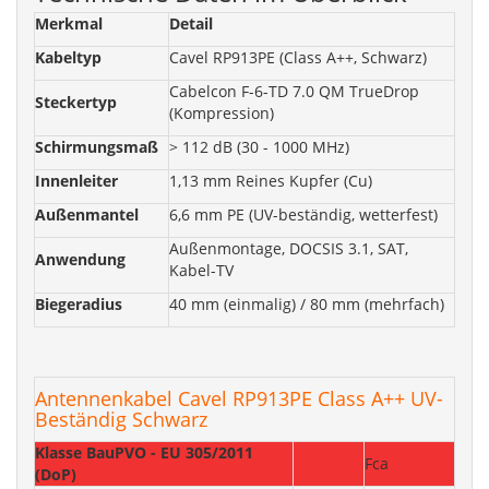
Merkmal
Detail
Kabeltyp
Cavel RP913PE (Class A++, Schwarz)
Cabelcon F-6-TD 7.0 QM TrueDrop
Steckertyp
(Kompression)
Schirmungsmaß
> 112 dB (30 - 1000 MHz)
Innenleiter
1,13 mm Reines Kupfer (Cu)
Außenmantel
6,6 mm PE (UV-beständig, wetterfest)
Außenmontage, DOCSIS 3.1, SAT,
Anwendung
Kabel-TV
Biegeradius
40 mm (einmalig) / 80 mm (mehrfach)
Antennenkabel Cavel RP913PE Class A++ UV-
Beständig Schwarz
Klasse BauPVO - EU 305/2011
Fca
(DoP)