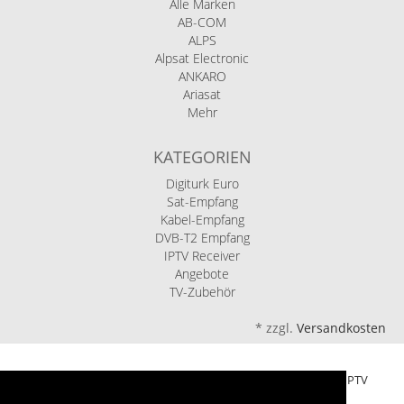
Alle Marken
AB-COM
ALPS
Alpsat Electronic
ANKARO
Ariasat
Mehr
KATEGORIEN
Digiturk Euro
Sat-Empfang
Kabel-Empfang
DVB-T2 Empfang
IPTV Receiver
Angebote
TV-Zubehör
*
zzgl.
Versandkosten
Ariasat eShop - Ihr Fachhandel für Sat, Kabel, DVB-T2 und IPTV
Fernsehen seit über 20 Jahren