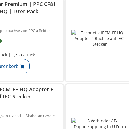
er Premium | PPC CF81
Q | 10'er Pack
oppelbuchse von PPC a Belden
tück | 0,75 €/Stück
arenkorb
IECM-FF HQ Adapter F-
 IEC-Stecker
 von F-Anschlußkabel an Geräte