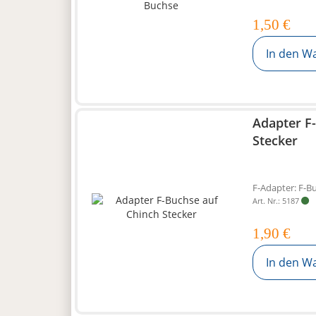
1,50 €
In den W
Adapter F
Stecker
F-Adapter: F-B
Art. Nr.: 5187
1,90 €
In den W