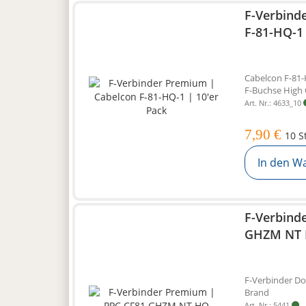
F-Verbind
F-81-HQ-1 
Cabelcon F-81-
F-Buchse High 
Art. Nr.: 4633_10
7,90 €
10 S
In den W
F-Verbind
GHZM NT
F-Verbinder D
Brand
Art. Nr.: 5441