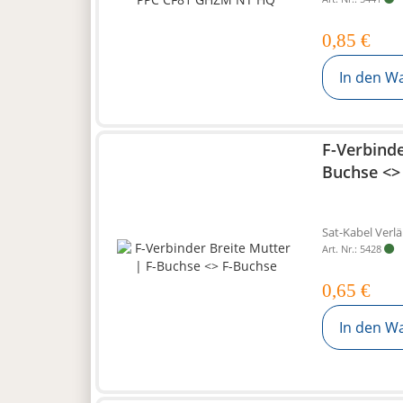
0,85 €
In den W
F-Verbinde
Buchse <>
Sat-Kabel Verl
Art. Nr.: 5428
0,65 €
In den W