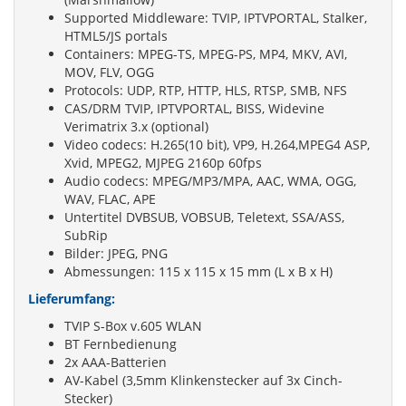
Supported Middleware: TVIP, IPTVPORTAL, Stalker,
HTML5/JS portals
Containers: MPEG-TS, MPEG-PS, MP4, MKV, AVI,
MOV, FLV, OGG
Protocols: UDP, RTP, HTTP, HLS, RTSP, SMB, NFS
CAS/DRM TVIP, IPTVPORTAL, BISS, Widevine
Verimatrix 3.x (optional)
Video codecs: H.265(10 bit), VP9, H.264,MPEG4 ASP,
Xvid, MPEG2, MJPEG 2160p 60fps
Audio codecs: MPEG/MP3/MPA, AAC, WMA, OGG,
WAV, FLAC, APE
Untertitel DVBSUB, VOBSUB, Teletext, SSA/ASS,
SubRip
Bilder: JPEG, PNG
Abmessungen: 115 x 115 x 15 mm (L x B x H)
Lieferumfang:
TVIP S-Box v.605 WLAN
BT Fernbedienung
2x AAA-Batterien
AV-Kabel (3,5mm Klinkenstecker auf 3x Cinch-
Stecker)