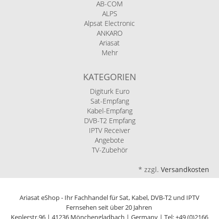
AB-COM
ALPS
Alpsat Electronic
ANKARO
Ariasat
Mehr
KATEGORIEN
Digiturk Euro
Sat-Empfang
Kabel-Empfang
DVB-T2 Empfang
IPTV Receiver
Angebote
TV-Zubehör
*
zzgl.
Versandkosten
Ariasat eShop - Ihr Fachhandel für Sat, Kabel, DVB-T2 und IPTV
Fernsehen seit über 20 Jahren
Keplerstr.96 | 41236 Mönchengladbach | Germany | Tel: +49 (0)2166