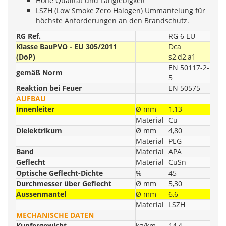
Hohe Qualität und Langlebigkeit
LSZH (Low Smoke Zero Halogen) Ummantelung für
höchste Anforderungen an den Brandschutz.
RG Ref.
RG 6 EU
Klasse BauPVO - EU 305/2011
Dca
(DoP)
s2,d2,a1
EN 50117-2-
gemäß Norm
5
Reaktion bei Feuer
EN 50575
AUFBAU
Innenleiter
Ø mm
1,13
Material
Cu
Dielektrikum
Ø mm
4,80
Material
PEG
Band
Material
APA
Geflecht
Material
CuSn
Optische Geflecht-Dichte
%
45
Durchmesser über Geflecht
Ø mm
5,30
Aussenmantel
Ø mm
6,6
Material
LSZH
MECHANISCHE DATEN
Kupfergewicht
kg/km
14,4