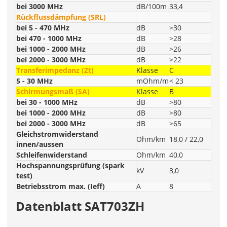
bei 3000 MHz
dB/100m
33,4
Rückflussdämpfung (SRL)
bei 5 - 470 MHz
dB
>30
bei 470 - 1000 MHz
dB
>28
bei 1000 - 2000 MHz
dB
>26
bei 2000 - 3000 MHz
dB
>22
Transferimpedanz (Zt)
Klasse
C
5 - 30 MHz
mOhm/m
< 23
Schirmungsmaß (SA)
Klasse
B
bei 30 - 1000 MHz
dB
>80
bei 1000 - 2000 MHz
dB
>80
bei 2000 - 3000 MHz
dB
>65
Gleichstromwiderstand
Ohm/km
18,0 / 22,0
innen/aussen
Schleifenwiderstand
Ohm/km
40,0
Hochspannungsprüfung (spark
kV
3,0
test)
Betriebsstrom max. (Ieff)
A
8
Datenblatt SAT703ZH