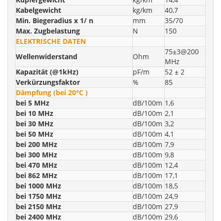
Kabelgewicht
kg/km
40,7
Min. Biegeradius x 1/ n
mm
35/70
Max. Zugbelastung
N
150
ELEKTRISCHE DATEN
75±3@200
Wellenwiderstand
Ohm
MHz
Kapazität (@1kHz)
pF/m
52 ± 2
Verkürzungsfaktor
%
85
Dämpfung (bei 20°C )
bei 5 MHz
dB/100m
1,6
bei 10 MHz
dB/100m
2,1
bei 30 MHz
dB/100m
3,2
bei 50 MHz
dB/100m
4,1
bei 200 MHz
dB/100m
7,9
bei 300 MHz
dB/100m
9,8
bei 470 MHz
dB/100m
12,4
bei 862 MHz
dB/100m
17,1
bei 1000 MHz
dB/100m
18,5
bei 1750 MHz
dB/100m
24,9
bei 2150 MHz
dB/100m
27,9
bei 2400 MHz
dB/100m
29,6