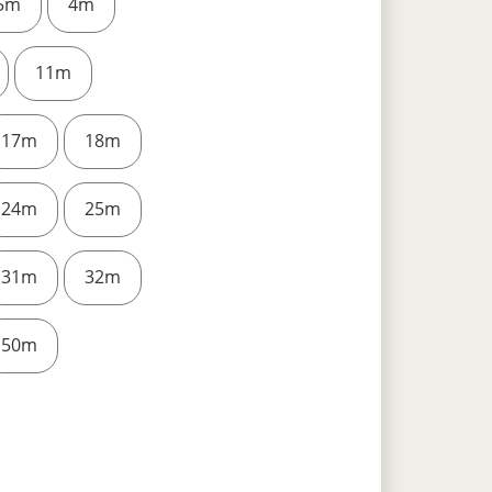
,5m
4m
11m
17m
18m
24m
25m
31m
32m
50m