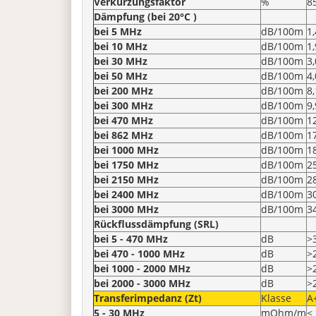
Verkürzungsfaktor
%
8
Dämpfung (bei 20°C )
bei 5 MHz
dB/100m
1,
bei 10 MHz
dB/100m
1,
bei 30 MHz
dB/100m
3,
bei 50 MHz
dB/100m
4,
bei 200 MHz
dB/100m
8,
bei 300 MHz
dB/100m
9,
bei 470 MHz
dB/100m
1
bei 862 MHz
dB/100m
1
bei 1000 MHz
dB/100m
1
bei 1750 MHz
dB/100m
2
bei 2150 MHz
dB/100m
2
bei 2400 MHz
dB/100m
3
bei 3000 MHz
dB/100m
3
Rückflussdämpfung (SRL)
bei 5 - 470 MHz
dB
>
bei 470 - 1000 MHz
dB
>
bei 1000 - 2000 MHz
dB
>
bei 2000 - 3000 MHz
dB
>
Transferimpedanz (Zt)
Klasse
A
5 - 30 MHz
mOhm/m
< 