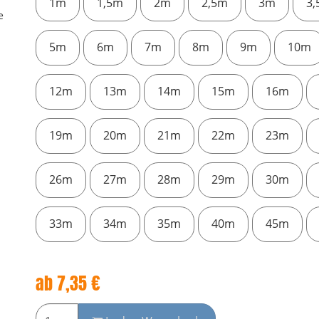
1m
1,5m
2m
2,5m
3m
3
5m
6m
7m
8m
9m
10m
12m
13m
14m
15m
16m
19m
20m
21m
22m
23m
26m
27m
28m
29m
30m
33m
34m
35m
40m
45m
ab
7,35
€