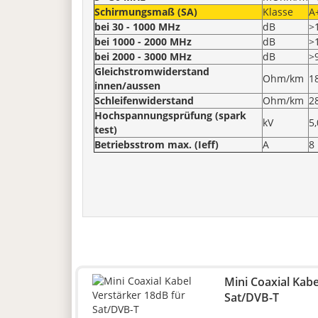
Schirmungsmaß (SA)
Klasse
A
bei 30 - 1000 MHz
dB
>
bei 1000 - 2000 MHz
dB
>
bei 2000 - 3000 MHz
dB
>
Gleichstromwiderstand
Ohm/km
18
innen/aussen
Schleifenwiderstand
Ohm/km
2
Hochspannungsprüfung (spark
kV
5,
test)
Betriebsstrom max. (Ieff)
A
8
Mini Coaxial Kabe
Sat/DVB-T