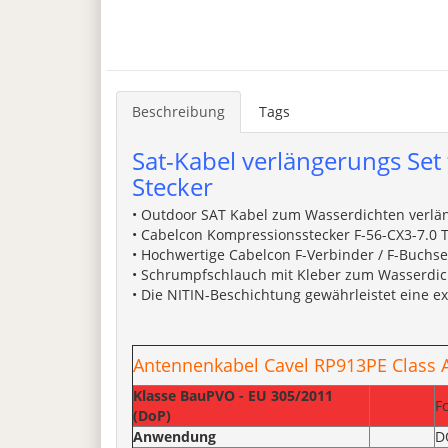
Beschreibung
Tags
Sat-Kabel verlängerungs Set
Stecker
• Outdoor SAT Kabel zum Wasserdichten verlä
• Cabelcon Kompressionsstecker F-56-CX3-7.0 
• Hochwertige Cabelcon F-Verbinder / F-Buchse
• Schrumpfschlauch mit Kleber zum Wasserdic
• Die NITIN-Beschichtung gewährleistet eine e
Antennenkabel Cavel RP913PE Class 
Klasse BauPVO - EU 305/2011
F
(DoP)
Anwendung
D