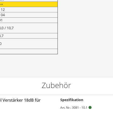
++
112
104
91
,0 / 10,7
8,7
0
Zubehör
l Verstärker 18dB für
Spezifikation
Art. Nr.: 3081 - 10.1