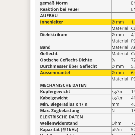
gemäß Norm
E
Reaktion bei Feuer
E
AUFBAU
Innenleiter
Ø mm
1
Material
C
Dielektrikum
Ø mm
4
Material
P
Band
Material
A
Geflecht
Material
C
Optische Geflecht-Dichte
%
7
Durchmesser über Geflecht
Ø mm
5
Aussenmantel
Ø mm
6,
Material
P
MECHANISCHE DATEN
Kupfergewicht
kg/km
1
Kabelgewicht
kg/km
4
Min. Biegeradius x 1/ n
mm
4
Max. Zugbelastung
N
1
ELEKTRISCHE DATEN
Wellenwiderstand
Ohm
7
Kapazität (@1kHz)
pF/m
5