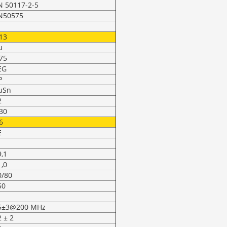
N 50117-2-5
N50575
,13
u
,75
EG
P
uSn
2
,30
6
E
9,1
1,0
0/80
50
5±3@200 MHz
2 ± 2