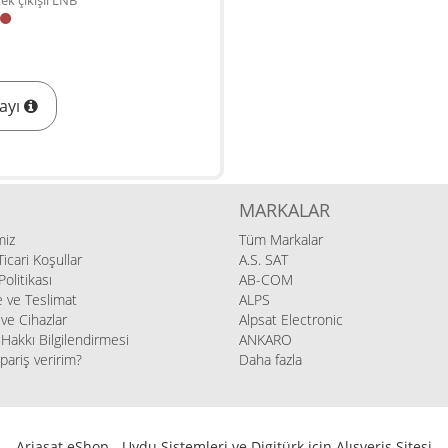
tek çıkışlı LNB
ayı
MARKALAR
miz
Tüm Markalar
icari Koşullar
A.S. SAT
 Politikası
AB-COM
ve Teslimat
ALPS
l ve Cihazlar
Alpsat Electronic
Hakkı Bilgilendirmesi
ANKARO
ipariş veririm?
Daha fazla
Ariasat eShop - Uydu Sistemleri ve Digitürk için Alışveriş Sitesi