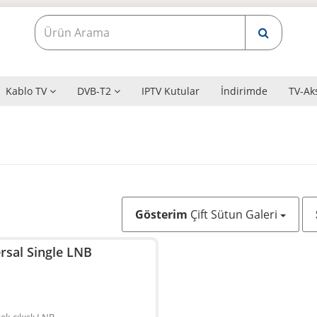
Kablo TV
DVB-T2
IPTV Kutular
İndirimde
TV-Ak
Gösterim
Çift Sütun Galeri
rsal Single LNB