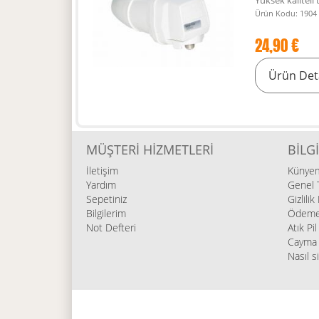
Yüksek kaliteli 
Ürün Kodu: 1904
24,90 €
Ürün Det
MÜŞTERI HIZMETLERI
BILGI
İletişim
Künye
Yardım
Genel T
Sepetiniz
Gizlilik
Bilgilerim
Ödeme 
Not Defteri
Atık Pi
Cayma 
Nasıl s