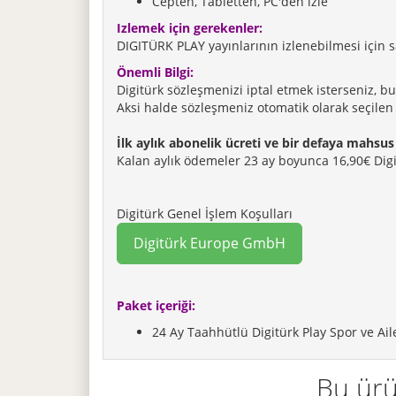
Cepten, Tabletten, PC'den izle
Izlemek için gerekenler:
DIGITÜRK PLAY yayınlarının izlenebilmesi için s
Önemli Bilgi:
Digitürk sözleşmenizi iptal etmek isterseniz, bu
Aksi halde sözleşmeniz otomatik olarak seçilen 
İlk aylık abonelik ücreti ve bir defaya mahsus
Kalan aylık ödemeler 23 ay boyunca 16,90€ Dig
Digitürk Genel İşlem Koşulları
Digitürk Europe GmbH
Paket içeriği:
24 Ay Taahhütlü Digitürk Play Spor ve Ail
Bu ürü