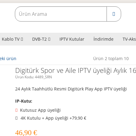
Kablo TV
DVB-T2
IPTV Kutular
İndirimde
TV-Aks
eki ürün
Ürün 2 toplam 10
Digitürk Spor ve Aile IPTV üyeliği Aylık 1
Ürün Kodu:
4489_SRN
24 Aylık Taahhütlü Resmi Digitürk Play App IPTV üyeliği
IP-Kutu:
Kutusuz App üyeliği
4K Kutulu + App üyeliği +79,90 €
46,90
€