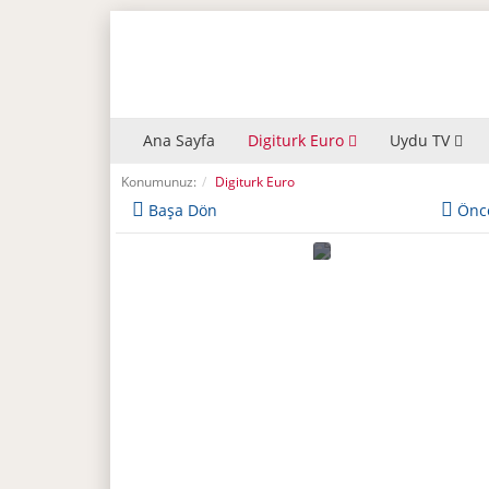
Ana Sayfa
Digiturk Euro
Uydu TV
Konumunuz:
Digiturk Euro
Başa Dön
Önc