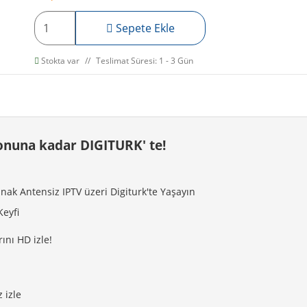
Sepete Ekle
Stokta var
Teslimat Süresi: 1 - 3 Gün
sonuna kadar DIGITURK' te!
anak Antensiz IPTV üzeri Digiturk'te Yaşayın
Keyfi
ını HD izle!
 izle