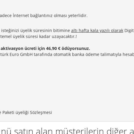
adece İnternet bağlantınız olması yeterlidir.
 isteğinizi üyelik süresinin bitimine
altı hafta kala yazılı olarak
Digit
temel üyelik süresi kadar uzayacaktır.!
 aktivasyon ücreti için 46,90 € ödüyorsunuz.
itürk Euro GmbH tarafında otomatik banka ödeme talimatıyla hesabı
e Paketi üyeliği Sözleşmesi
nü satın alan müşterilerin diğer al