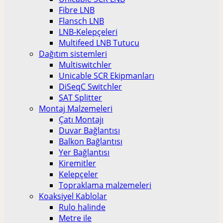
Fibre LNB
Flansch LNB
LNB-Kelepçeleri
Multifeed LNB Tutucu
Dağıtım sistemleri
Multiswitchler
Unicable SCR Ekipmanları
DiSeqC Switchler
SAT Splitter
Montaj Malzemeleri
Çatı Montajı
Duvar Bağlantısı
Balkon Bağlantısı
Yer Bağlantısı
Kiremitler
Kelepçeler
Topraklama malzemeleri
Koaksiyel Kablolar
Rulo halinde
Metre ile