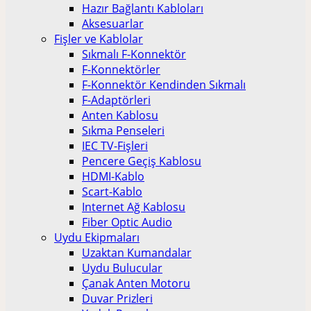
Hazır Bağlantı Kabloları
Aksesuarlar
Fişler ve Kablolar
Sıkmalı F-Konnektör
F-Konnektörler
F-Konnektör Kendinden Sıkmalı
F-Adaptörleri
Anten Kablosu
Sıkma Penseleri
IEC TV-Fişleri
Pencere Geçiş Kablosu
HDMI-Kablo
Scart-Kablo
Internet Ağ Kablosu
Fiber Optic Audio
Uydu Ekipmaları
Uzaktan Kumandalar
Uydu Bulucular
Çanak Anten Motoru
Duvar Prizleri