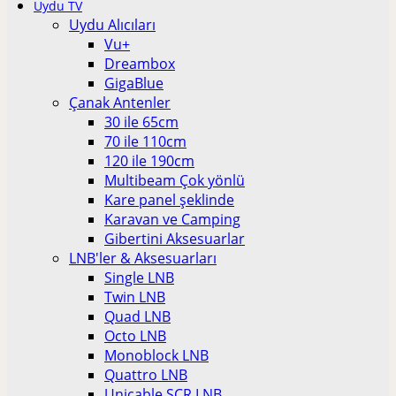
Uydu TV
Uydu Alıcıları
Vu+
Dreambox
GigaBlue
Çanak Antenler
30 ile 65cm
70 ile 110cm
120 ile 190cm
Multibeam Çok yönlü
Kare panel şeklinde
Karavan ve Camping
Gibertini Aksesuarlar
LNB'ler & Aksesuarları
Single LNB
Twin LNB
Quad LNB
Octo LNB
Monoblock LNB
Quattro LNB
Unicable SCR LNB