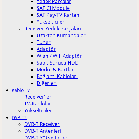
Yedek Parçalar
SAT CI Module
SAT Pay-TV Karten
Yükselticiler
Receiver Yedek Parçaları
Uzaktan Kumandalar
Tuner
Adaptör
Wlan / Wifi Adaptör
Sabit Sürücü HDD
Modul & Kartlar
Bağlantı Kabloları
Diğerleri
Kablo TV
Receiver'ler
TV-Kablolari
Yükselticiler
DVB-T2
DVB-T Receiver
DVB-T Antenleri
DVB-T Yükselticiler