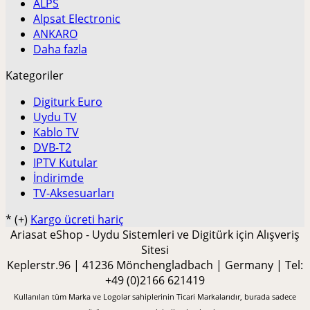
ALPS
Alpsat Electronic
ANKARO
Daha fazla
Kategoriler
Digiturk Euro
Uydu TV
Kablo TV
DVB-T2
IPTV Kutular
İndirimde
TV-Aksesuarları
*
(+)
Kargo ücreti hariç
Ariasat eShop - Uydu Sistemleri ve Digitürk için Alışveriş
Sitesi
Keplerstr.96 | 41236 Mönchengladbach | Germany | Tel:
+49 (0)2166 621419
Kullanılan tüm Marka ve Logolar sahiplerinin Ticari Markalarıdır, burada sadece