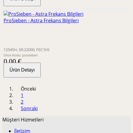
ProSieben - Astra Frekans Bilgileri
12545H, SR:22000, FEC:5/6
Ürün Kodu: prosieben
0,00 €
Ürün Detayı
Önceki
1
2
Sonraki
Müşteri Hizmetleri
İletişim