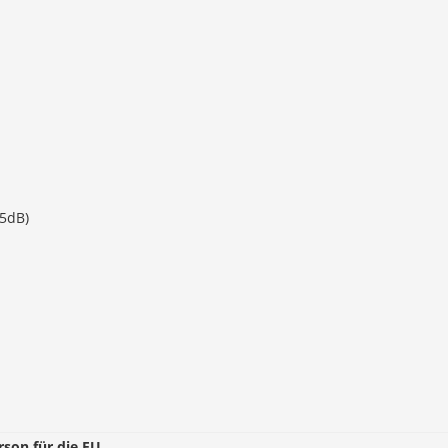
5dB)
rson für die EU