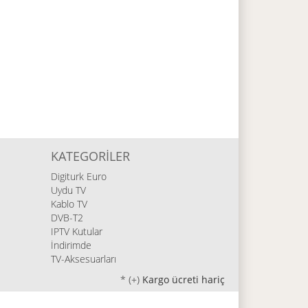
KATEGORILER
Digiturk Euro
Uydu TV
Kablo TV
DVB-T2
IPTV Kutular
İndirimde
TV-Aksesuarları
*
(+)
Kargo ücreti hariç