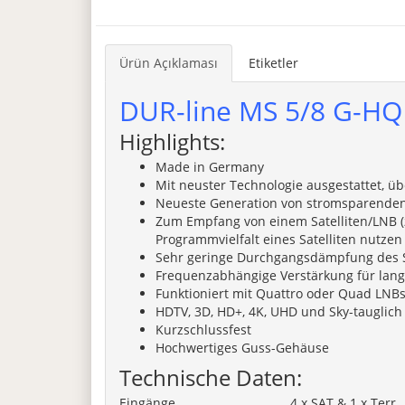
Ürün Açıklaması
Etiketler
DUR-line MS 5/8 G-HQ 
Highlights:
Made in Germany
Mit neuster Technologie ausgestattet, ü
Neueste Generation von stromsparenden 
Zum Empfang von einem Satelliten/LNB (z
Programmvielfalt eines Satelliten nutzen
Sehr geringe Durchgangsdämpfung des S
Frequenzabhängige Verstärkung für lang
Funktioniert mit Quattro oder Quad LNBs
HDTV, 3D, HD+, 4K, UHD und Sky-tauglich
Kurzschlussfest
Hochwertiges Guss-Gehäuse
Technische Daten:
Eingänge
4 x SAT & 1 x Terr.