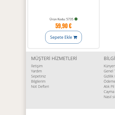
Ürün Kodu: 5735
59,90 €
Sepete Ekle
MÜŞTERI HIZMETLERI
BILGI
İletişim
Künye
Yardım
Genel T
Sepetiniz
Gizlilik
Bilgilerim
Ödeme 
Not Defteri
Atık Pi
Cayma 
Nasıl s