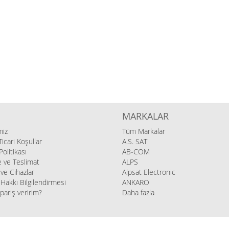
MARKALAR
miz
Tüm Markalar
icari Koşullar
A.S. SAT
 Politikası
AB-COM
ve Teslimat
ALPS
l ve Cihazlar
Alpsat Electronic
Hakkı Bilgilendirmesi
ANKARO
ipariş veririm?
Daha fazla