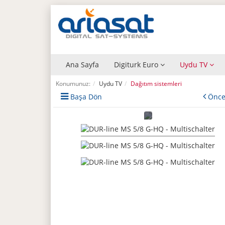
Ana Sayfa
Digiturk Euro
Uydu TV
Konumunuz:
Uydu TV
Dağıtım sistemleri
Başa Dön
Önce