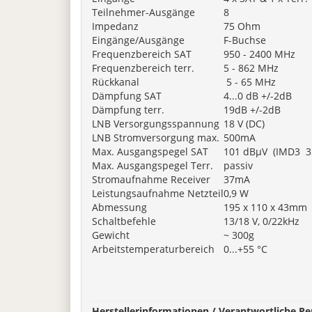
Teilnehmer-Ausgänge
8
Impedanz
75 Ohm
Eingänge/Ausgänge
F-Buchse
Frequenzbereich SAT
950 - 2400 MHz
Frequenzbereich terr.
5 - 862 MHz
Rückkanal
5 - 65 MHz
Dämpfung SAT
4...0 dB +/-2dB
Dämpfung terr.
19dB +/-2dB
LNB Versorgungsspannung
18 V (DC)
LNB Stromversorgung max.
500mA
Max. Ausgangspegel SAT
101 dBµV (IMD3 3
Max. Ausgangspegel Terr.
passiv
Stromaufnahme Receiver
37mA
Leistungsaufnahme Netzteil
0,9 W
Abmessung
195 x 110 x 43mm
Schaltbefehle
13/18 V, 0/22kHz
Gewicht
~ 300g
Arbeitstemperaturbereich
0...+55 °C
H
erstellerinformationen / Verantwortliche Pe