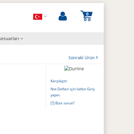
sesuarları
Sonraki Ürün
Karşılaştır
Not Defteri için lütfen Giriş
yapın.
[?] Bize sorun?