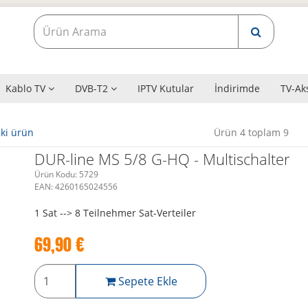
Kablo TV
DVB-T2
IPTV Kutular
İndirimde
TV-Ak
ki ürün
Ürün 4 toplam 9
DUR-line MS 5/8 G-HQ - Multischalter
Ürün Kodu:
5729
EAN:
4260165024556
1 Sat --> 8 Teilnehmer Sat-Verteiler
69,90
€
Sepete Ekle