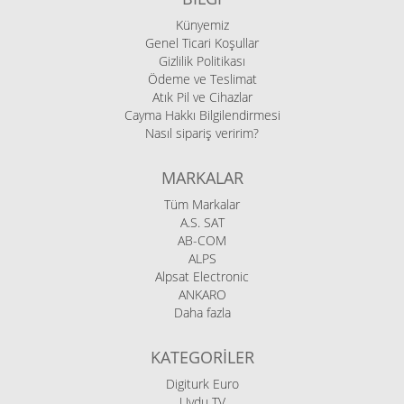
Künyemiz
Genel Ticari Koşullar
Gizlilik Politikası
Ödeme ve Teslimat
Atık Pil ve Cihazlar
Cayma Hakkı Bilgilendirmesi
Nasıl sipariş veririm?
MARKALAR
Tüm Markalar
A.S. SAT
AB-COM
ALPS
Alpsat Electronic
ANKARO
Daha fazla
KATEGORILER
Digiturk Euro
Uydu TV