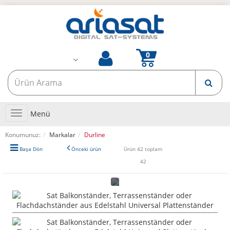
Toggle
Menü
navigation
Konumunuz:
Markalar
Durline
Başa Dön
Önceki ürün
Ürün 42 toplam
42