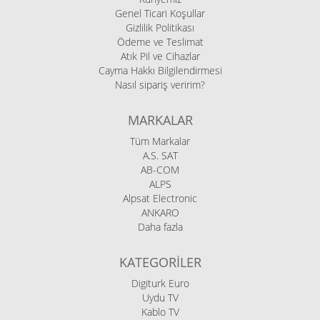
Genel Ticari Koşullar
Gizlilik Politikası
Ödeme ve Teslimat
Atık Pil ve Cihazlar
Cayma Hakkı Bilgilendirmesi
Nasıl sipariş veririm?
MARKALAR
Tüm Markalar
A.S. SAT
AB-COM
ALPS
Alpsat Electronic
ANKARO
Daha fazla
KATEGORILER
Digiturk Euro
Uydu TV
Kablo TV