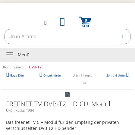
Toggle
Menü
navigation
Konumunuz:
DVB-T2
Başa Dön
Önceki ürün
Ürün 11 toplam
Sonraki Ürün
13
FREENET TV DVB-T2 HD CI+ Modul
Ürün Kodu:
4904
Das freenet TV CI+ Modul für den Empfang der privaten
verschlüsselten DVB-T2 HD Sender