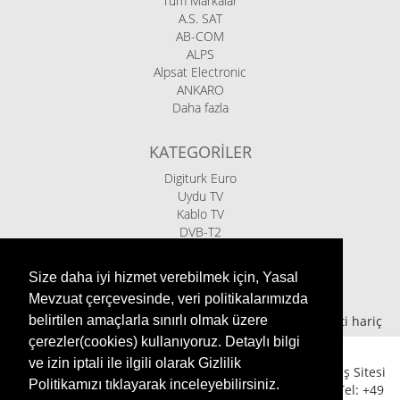
Tüm Markalar
A.S. SAT
AB-COM
ALPS
Alpsat Electronic
ANKARO
Daha fazla
KATEGORILER
Digiturk Euro
Uydu TV
Kablo TV
DVB-T2
IPTV Kutular
İndirimde
Size daha iyi hizmet verebilmek için, Yasal
TV-Aksesuarları
Mevzuat çerçevesinde, veri politikalarımızda
*
(+)
Kargo ücreti hariç
belirtilen amaçlarla sınırlı olmak üzere
çerezler(cookies) kullanıyoruz. Detaylı bilgi
ve izin iptali ile ilgili olarak Gizlilik
Ariasat eShop - Uydu Sistemleri ve Digitürk için Alışveriş Sitesi
Politikamızı tıklayarak inceleyebilirsiniz.
Keplerstr.96 | 41236 Mönchengladbach | Germany | Tel: +49