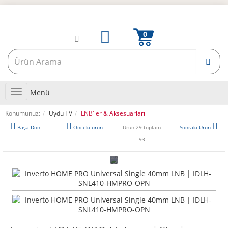
Toggle
Menü
navigation
Konumunuz:
Uydu TV
LNB'ler & Aksesuarları
Başa Dön
Önceki ürün
Ürün 29 toplam
Sonraki Ürün
93