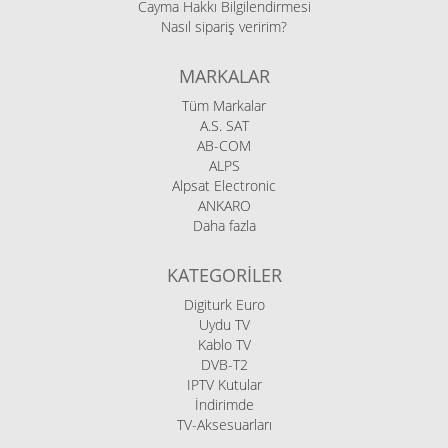
Cayma Hakkı Bilgilendirmesi
Nasıl sipariş veririm?
MARKALAR
Tüm Markalar
A.S. SAT
AB-COM
ALPS
Alpsat Electronic
ANKARO
Daha fazla
KATEGORILER
Digiturk Euro
Uydu TV
Kablo TV
DVB-T2
IPTV Kutular
İndirimde
TV-Aksesuarları