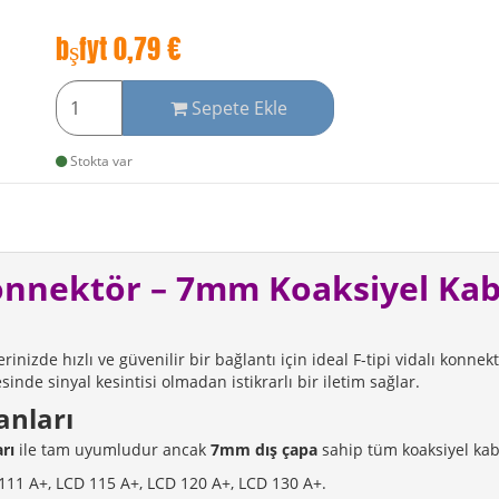
bşfyt
0,79
€
Sepete Ekle
Stokta var
onnektör – 7mm Koaksiyel Kab
rinizde hızlı ve güvenilir bir bağlantı için ideal F-tipi vidalı konn
inde sinyal kesintisi olmadan istikrarlı bir iletim sağlar.
anları
rı
ile tam uyumludur ancak
7mm dış çapa
sahip tüm koaksiyel kablo
111 A+, LCD 115 A+, LCD 120 A+, LCD 130 A+.