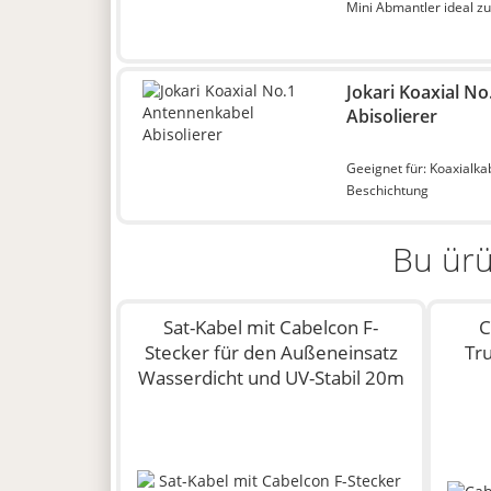
Mini Abmantler ideal z
Jokari Koaxial N
Abisolierer
Geeignet für: Koaxialkab
Beschichtung
Bu ürü
Sat-Kabel mit Cabelcon F-
C
Stecker für den Außeneinsatz
Tr
Wasserdicht und UV-Stabil 20m