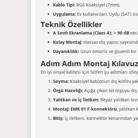
Kablo Tipi:
RG6 Koaksiyel (7mm).
Uygulama:
Ev kullanıcıları, Uydu (SAT) si
Teknik Özellikler
A Sınıfı Ekranlama (Class A):
> 90 dB
ekra
Kolay Montaj:
Hassas diş yapısı sayesind
Dayanıklılık:
Uzun ömürlü ve güvenli bir ba
Adım Adım Montaj Kılavu
En iyi sinyal kalitesi için lütfen şu adımları izley
Soyma:
Koaksiyel kablonun dış kılıfını y
Örgü Hazırlığı:
Açığa çıkan tel örgüyü dış 
Yalıtkan ve İç İletken:
Beyaz yalıtkan kısm
Montaj:
EMK 01 F-konnektörü
, yalıtkan
Bitiş:
İç iletkeni, konnektör kenarından y