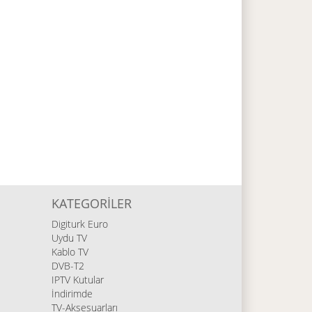
KATEGORILER
Digiturk Euro
Uydu TV
Kablo TV
DVB-T2
IPTV Kutular
İndirimde
TV-Aksesuarları