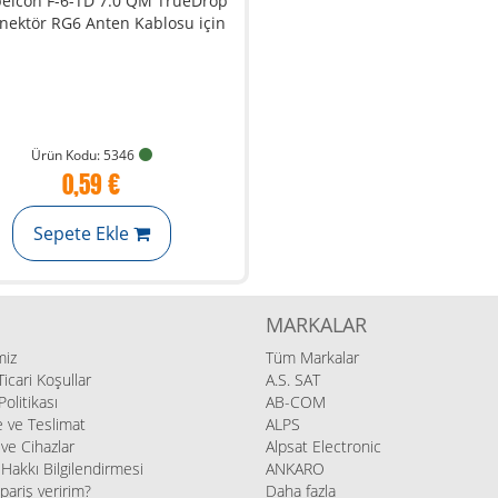
Ürün Kodu: 5346
0,59 €
Sepete Ekle
MARKALAR
miz
Tüm Markalar
icari Koşullar
A.S. SAT
 Politikası
AB-COM
ve Teslimat
ALPS
l ve Cihazlar
Alpsat Electronic
Hakkı Bilgilendirmesi
ANKARO
ipariş veririm?
Daha fazla