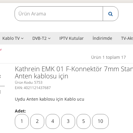
Kablo TV
DVB-T2
IPTV Kutular
İndirimde
TV-Ak
r
Ürün 1 toplam 17
Kathrein EMK 01 F-Konnektör 7mm Sta
Anten kablosu için
Ürün Kodu:
5753
EAN:
4021121437687
Uydu Anten kablosu için Kablo ucu
Adet:
1
2
4
3
5
10