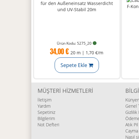
Ürün Kodu: 5275_20
34,00 €
20 m | 1,70 €/m
Sepete Ekle
MÜŞTERI HIZMETLERI
BILGI
İletişim
Künye
Yardım
Genel T
Sepetiniz
Gizlilik
Bilgilerim
Ödeme 
Not Defteri
Atık Pi
Cayma 
Nasıl s