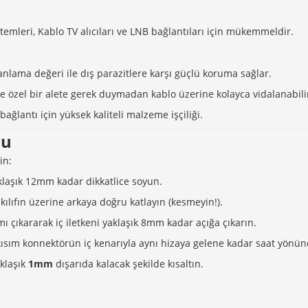
stemleri, Kablo TV alıcıları ve LNB bağlantıları için mükemmeldir.
nlama değeri ile dış parazitlere karşı güçlü koruma sağlar.
e özel bir alete gerek duymadan kablo üzerine kolayca vidalanabili
ğlantı için yüksek kaliteli malzeme işçiliği.
zu
in:
aklaşık 12mm kadar dikkatlice soyun.
kılıfın üzerine arkaya doğru katlayın (kesmeyin!).
ı çıkararak iç iletkeni yaklaşık 8mm kadar açığa çıkarın.
 kısım konnektörün iç kenarıyla aynı hizaya gelene kadar saat yönünd
aklaşık
1mm
dışarıda kalacak şekilde kısaltın.