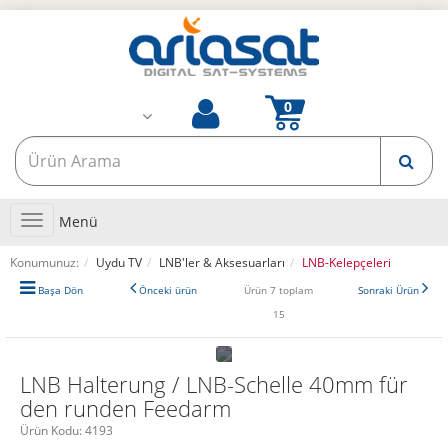
Toggle
Menü
navigation
Konumunuz:
Uydu TV
LNB'ler & Aksesuarları
LNB-Kelepçeleri
Başa Dön
Önceki ürün
Ürün 7 toplam
Sonraki Ürün
15
LNB Halterung / LNB-Schelle 40mm für
den runden Feedarm
Ürün Kodu:
4193