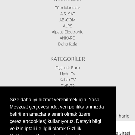
Tüm Markalar
A.S. SAT
AB-COM
ALPS
Alpsat Electronic
ANKARO
Daha fazla
KATEGORILER
Digiturk Euro
Uydu TV
Kablo TV
DVB-T2
IPTV Kutular
İndirimde
Size daha iyi hizmet verebilmek için, Yasal
TV-Aksesuarları
Mevzuat çerçevesinde, veri politikalarımızda
belirtilen amaçlarla sınırlı olmak üzere
*
(+)
Kargo ücreti hariç
çerezler(cookies) kullanıyoruz. Detaylı bilgi
ve izin iptali ile ilgili olarak Gizlilik
Ariasat eShop - Uydu Sistemleri ve Digitürk için Alışveriş Sitesi