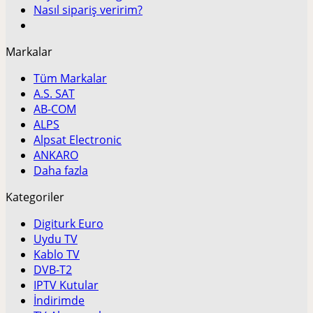
Nasıl sipariş veririm?
Markalar
Tüm Markalar
A.S. SAT
AB-COM
ALPS
Alpsat Electronic
ANKARO
Daha fazla
Kategoriler
Digiturk Euro
Uydu TV
Kablo TV
DVB-T2
IPTV Kutular
İndirimde