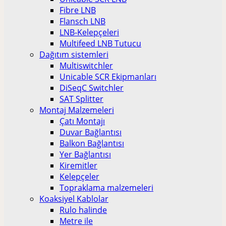
Fibre LNB
Flansch LNB
LNB-Kelepçeleri
Multifeed LNB Tutucu
Dağıtım sistemleri
Multiswitchler
Unicable SCR Ekipmanları
DiSeqC Switchler
SAT Splitter
Montaj Malzemeleri
Çatı Montajı
Duvar Bağlantısı
Balkon Bağlantısı
Yer Bağlantısı
Kiremitler
Kelepçeler
Topraklama malzemeleri
Koaksiyel Kablolar
Rulo halinde
Metre ile