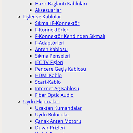
Hazır Bağlantı Kabloları
Aksesuarlar
Fişler ve Kablolar
Sıkmalı F-Konnektör
F-Konnektörler
F-Konnektör Kendinden Sıkmalı
F-Adaptörleri
Anten Kablosu
Sıkma Penseleri
IEC TV-Fişleri
Pencere Geçiş Kablosu
HDMI-Kablo
Scart-Kablo
Internet Ağ Kablosu
Fiber Optic Audio
Uydu Ekipmaları
Uzaktan Kumandalar
Uydu Bulucular
Çanak Anten Motoru
Duvar Prizleri