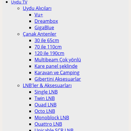
Uydu TV
Uydu Alıcıları
Vu+
Dreambox
GigaBlue
Çanak Antenler
30 ile 65cm
70 ile 110cm
120 ile 190cm
Multibeam Çok yönlü
Kare panel şeklinde
Karavan ve Camping
Gibertini Aksesuarlar
LNB'ler & Aksesuarları
Single LNB
Twin LNB
Quad LNB
Octo LNB
Monoblock LNB
Quattro LNB
Unicable SCR LNB