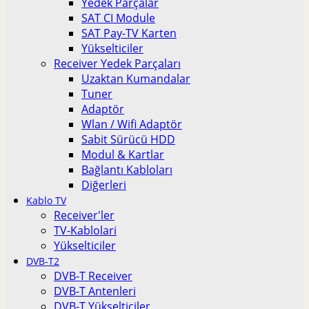
Yedek Parçalar
SAT CI Module
SAT Pay-TV Karten
Yükselticiler
Receiver Yedek Parçaları
Uzaktan Kumandalar
Tuner
Adaptör
Wlan / Wifi Adaptör
Sabit Sürücü HDD
Modul & Kartlar
Bağlantı Kabloları
Diğerleri
Kablo TV
Receiver'ler
TV-Kablolari
Yükselticiler
DVB-T2
DVB-T Receiver
DVB-T Antenleri
DVB-T Yükselticiler