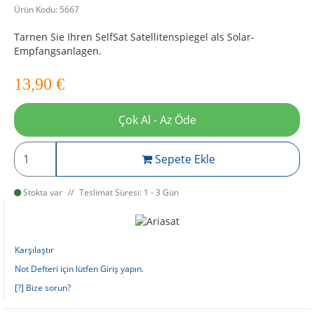
Ürün Kodu:
5667
Tarnen Sie Ihren SelfSat Satellitenspiegel als Solar-
Empfangsanlagen.
13,90
€
Çok Al - Az Öde
Sepete Ekle
Stokta var
Teslimat Süresi: 1 - 3 Gün
Karşılaştır
Not Defteri için lütfen Giriş yapın.
[?] Bize sorun?