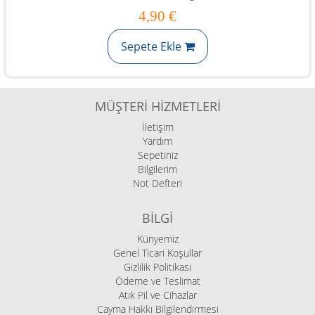
4,90 €
Sepete Ekle
MÜŞTERI HIZMETLERI
İletişim
Yardım
Sepetiniz
Bilgilerim
Not Defteri
BILGI
Künyemiz
Genel Ticari Koşullar
Gizlilik Politikası
Ödeme ve Teslimat
Atık Pil ve Cihazlar
Cayma Hakkı Bilgilendirmesi