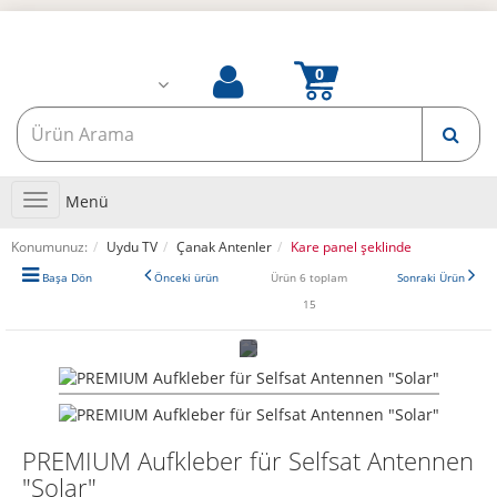
Toggle
Menü
navigation
Konumunuz:
Uydu TV
Çanak Antenler
Kare panel şeklinde
Başa Dön
Önceki ürün
Ürün 6 toplam
Sonraki Ürün
15
PREMIUM Aufkleber für Selfsat Antennen
"Solar"