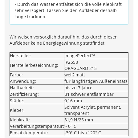
• Durch das Wasser entfaltet sich die volle Klebkraft
sehr verzögert. Lassen Sie den Aufkleber deshalb
lange trocknen.
Wir weisen vorsorglich darauf hin, das durch diesen
Aufkleber keine Energiegewinnung stattfindet.
Hersteller:
ImagePerfect™
IP2558
Herstellerbezeichnung:
ORAGUARD 215
Farbe:
weiß matt
Anwendung:
für langfristigen Außeneinsatz
Haltbarkeit:
bis zu 7 Jahre
Zertifizierung:
B1 schwer entflammbar
Stärke:
0,16 mm
Solvent Acrylat, permanent,
Kleber:
transparent
Klebkraft:
31,9 N/25 mm
Verarbeitungstemparatur:
> 0° C
Einsatztemperatur:
-30° C bis +120° C