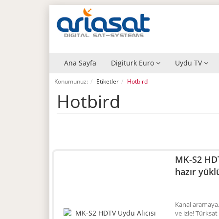
Ana Sayfa
Digiturk Euro
Uydu TV
Konumunuz:
Etiketler
Hotbird
Hotbird
MK-S2 HDT
hazır yükl
Kanal aramaya,
ve izle! Türksa