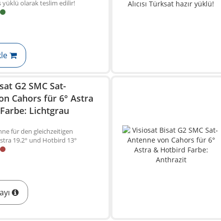
 yüklü olarak teslim edilir!
kle
isat G2 SMC Sat-
on Cahors für 6° Astra
Farbe: Lichtgrau
ne für den gleichzeitigen
tra 19.2° und Hotbird 13°
ayı