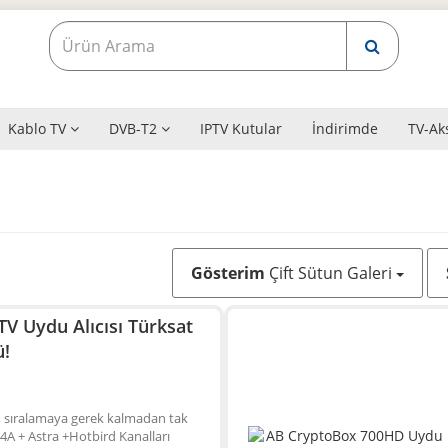
Kablo TV
DVB-T2
IPTV Kutular
İndirimde
TV-Ak
Gösterim
Çift Sütun Galeri
V Uydu Alıcısı Türksat
ü!
 sıralamaya gerek kalmadan tak
t 4A + Astra +Hotbird Kanalları