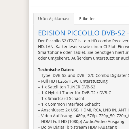
Ürün Açıklaması
Etiketler
EDISION PICCOLLO DVB-S2 
Der Piccollo S2+T2/C ist ein HD combo Receiver
HD, LAN, Kartenleser sowie einen CI Slot. Ein 
Smartphone oder Tablet. Sie benötigen hierfür
oder umgekehrt. Außerdem unterstützt er auc
Technische Daten:
– Type: DVB-S2 und DVB-T2/C Combo Digitater S
– Full HD H.265/HEVC Unterstützung
– 1 x Satelliten TUNER DVB-S2
– 1 X Hybrid Tuner für DVB-T2 / DVB-C
– 1 x Smartcard Schacht
– 1 x Common Interface Schacht
– Anschlüsse: 2x USB, HDMI, RCA, LNB IN, ANT I
– Video Auflösung : 480p, 576p, 720p_50, 720p_
– HDMI Full HD (1080p) Audio/Video Ausgang
– Dolby Digital bit-stream HDMI-Ausgang