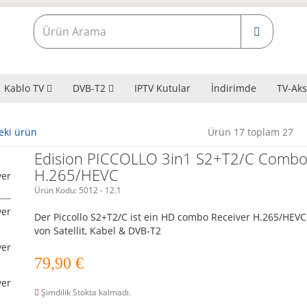
Kablo TV
DVB-T2
IPTV Kutular
İndirimde
TV-Aks
eki ürün
Ürün 17 toplam 27
Edision PICCOLLO 3in1 S2+T2/C Combo
H.265/HEVC
Ürün Kodu:
5012 - 12.1
Der Piccollo S2+T2/C ist ein HD combo Receiver H.265/HEV
von Satellit, Kabel & DVB-T2
79,90
€
Şimdilik Stokta kalmadı.