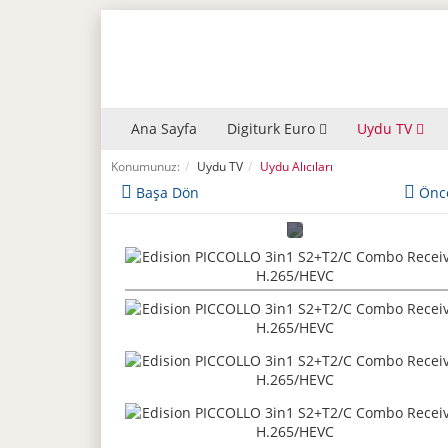
Ana Sayfa
Digiturk Euro
Uydu TV
Konumunuz:
Uydu TV
Uydu Alıcıları
Başa Dön
Önc