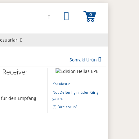
esuarları
Sonraki Ürün
 Receiver
Karşılaştır
Not Defteri için lütfen Giriş
C für den Empfang
yapın.
[?] Bize sorun?