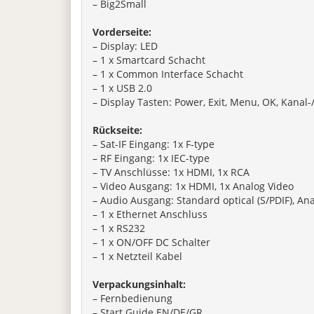
– Big2Small
Vorderseite:
– Display: LED
– 1 x Smartcard Schacht
– 1 x Common Interface Schacht
– 1 x USB 2.0
– Display Tasten: Power, Exit, Menu, OK, Kanal-/
Rückseite:
– Sat-IF Eingang: 1x F-type
– RF Eingang: 1x IEC-type
– TV Anschlüsse: 1x HDMI, 1x RCA
– Video Ausgang: 1x HDMI, 1x Analog Video
– Audio Ausgang: Standard optical (S/PDIF), Ana
– 1 x Ethernet Anschluss
– 1 x RS232
– 1 x ON/OFF DC Schalter
– 1 x Netzteil Kabel
Verpackungsinhalt:
– Fernbedienung
– Start Guide EN/DE/GR