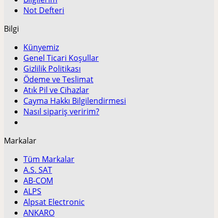
Not Defteri
Bilgi
Künyemiz
Genel Ticari Koşullar
Gizlilik Politikası
Ödeme ve Teslimat
Atık Pil ve Cihazlar
Cayma Hakkı Bilgilendirmesi
Nasıl sipariş veririm?
Markalar
Tüm Markalar
A.S. SAT
AB-COM
ALPS
Alpsat Electronic
ANKARO