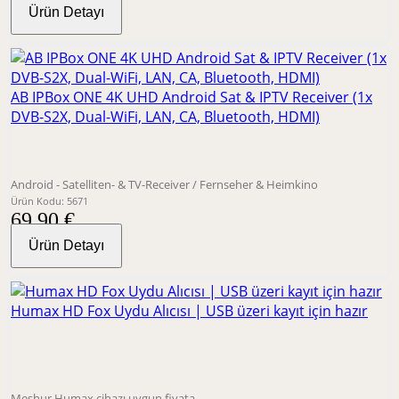
Ürün Detayı
AB IPBox ONE 4K UHD Android Sat & IPTV Receiver (1x
DVB-S2X, Dual-WiFi, LAN, CA, Bluetooth, HDMI)
Android - Satelliten- & TV-Receiver / Fernseher & Heimkino
Ürün Kodu: 5671
69,90 €
Ürün Detayı
Humax HD Fox Uydu Alıcısı | USB üzeri kayıt için hazır
Meşhur Humax cihazı uygun fiyata