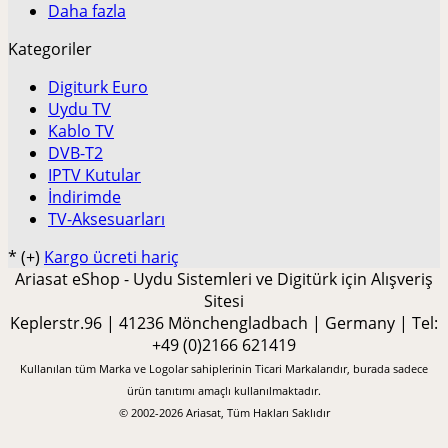
Daha fazla
Kategoriler
Digiturk Euro
Uydu TV
Kablo TV
DVB-T2
IPTV Kutular
İndirimde
TV-Aksesuarları
*
(+)
Kargo ücreti hariç
Ariasat eShop - Uydu Sistemleri ve Digitürk için Alışveriş
Sitesi
Keplerstr.96 | 41236 Mönchengladbach | Germany | Tel:
+49 (0)2166 621419
Kullanılan tüm Marka ve Logolar sahiplerinin Ticari Markalarıdır, burada sadece
ürün tanıtımı amaçlı kullanılmaktadır.
© 2002-2026 Ariasat, Tüm Hakları Saklıdır