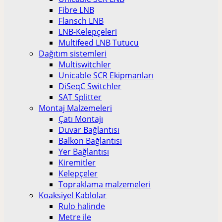
Fibre LNB
Flansch LNB
LNB-Kelepçeleri
Multifeed LNB Tutucu
Dağıtım sistemleri
Multiswitchler
Unicable SCR Ekipmanları
DiSeqC Switchler
SAT Splitter
Montaj Malzemeleri
Çatı Montajı
Duvar Bağlantısı
Balkon Bağlantısı
Yer Bağlantısı
Kiremitler
Kelepçeler
Topraklama malzemeleri
Koaksiyel Kablolar
Rulo halinde
Metre ile