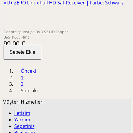
VU+ ZERO Linux Full HD Sat-Receiver | Farbe: Schwarz
Der preisgünstige DVB-S2 HD Zapper
Ürün Kodu: 4613
99,00 €
Sepete Ekle
Önceki
1
2
Sonraki
Müşteri Hizmetleri
İletişim
Yardım
Sepetiniz
Bilgilerim