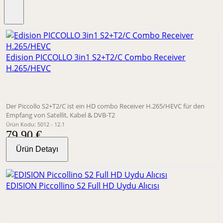
Edision PICCOLLO 3in1 S2+T2/C Combo Receiver
H.265/HEVC
Der Piccollo S2+T2/C ist ein HD combo Receiver H.265/HEVC für den
Empfang von Satellit, Kabel & DVB-T2
Ürün Kodu: 5012 - 12.1
79,90 €
Ürün Detayı
EDISION Piccollino S2 Full HD Uydu Alıcısı