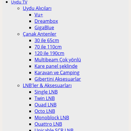
Uydu TV
Uydu Alıcıları
Vu+
Dreambox
GigaBlue
Çanak Antenler
30 ile 65cm
70 ile 110cm
120 ile 190cm
Multibeam Çok yönlü
Kare panel şeklinde
Karavan ve Camping
Gibertini Aksesuarlar
LNB'ler & Aksesuarları
Single LNB
Twin LNB
Quad LNB
Octo LNB
Monoblock LNB
Quattro LNB
Unicable SCR LNB