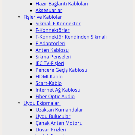
Hazır Bağlantı Kabloları
Aksesuarlar
Fişler ve Kablolar
Sıkmalı F-Konnektör
F-Konnektörler
F-Konnektör Kendinden Sıkmalı
F-Adaptörleri
Anten Kablosu
Sıkma Penseleri
IEC TV-Fişleri
Pencere Geçiş Kablosu
HDMI-Kablo
Scart-Kablo
Internet Ağ Kablosu
Fiber Optic Audio
Uydu Ekipmaları
Uzaktan Kumandalar
Uydu Bulucular
Çanak Anten Motoru
Duvar Prizleri