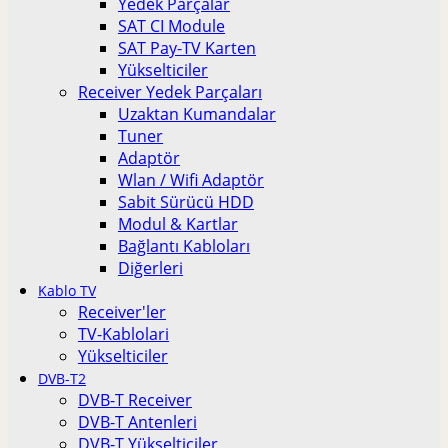
Yedek Parçalar
SAT CI Module
SAT Pay-TV Karten
Yükselticiler
Receiver Yedek Parçaları
Uzaktan Kumandalar
Tuner
Adaptör
Wlan / Wifi Adaptör
Sabit Sürücü HDD
Modul & Kartlar
Bağlantı Kabloları
Diğerleri
Kablo TV
Receiver'ler
TV-Kablolari
Yükselticiler
DVB-T2
DVB-T Receiver
DVB-T Antenleri
DVB-T Yükselticiler