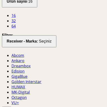
Ürün sayısı
16
16
32
64
Filtre:
Receiver - Marka:
Seçiniz
Abcom
Ankaro
Dreambox
Edision
GigaBlue
Golden Interstar
HUMAX
MK-Digital
Octagon
VU+