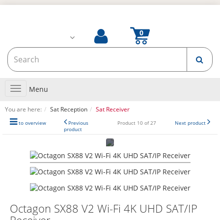
Toggle
Menu
navigation
You are here:
Sat Reception
Sat Receiver
to overview
Previous
Product 10 of 27
Next product
product
Octagon SX88 V2 Wi-Fi 4K UHD SAT/IP