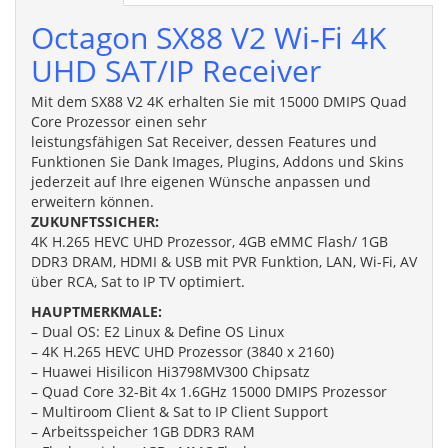
Octagon SX88 V2 Wi-Fi 4K
UHD SAT/IP Receiver
Mit dem SX88 V2 4K erhalten Sie mit 15000 DMIPS Quad
Core Prozessor einen sehr
leistungsfähigen Sat Receiver, dessen Features und
Funktionen Sie Dank Images, Plugins, Addons und Skins
jederzeit auf Ihre eigenen Wünsche anpassen und
erweitern können.
ZUKUNFTSSICHER:
4K H.265 HEVC UHD Prozessor, 4GB eMMC Flash/ 1GB
DDR3 DRAM, HDMI & USB mit PVR Funktion, LAN, Wi-Fi, AV
über RCA, Sat to IP TV optimiert.
HAUPTMERKMALE:
– Dual OS: E2 Linux & Define OS Linux
– 4K H.265 HEVC UHD Prozessor (3840 x 2160)
– Huawei Hisilicon Hi3798MV300 Chipsatz
– Quad Core 32-Bit 4x 1.6GHz 15000 DMIPS Prozessor
– Multiroom Client & Sat to IP Client Support
– Arbeitsspeicher 1GB DDR3 RAM