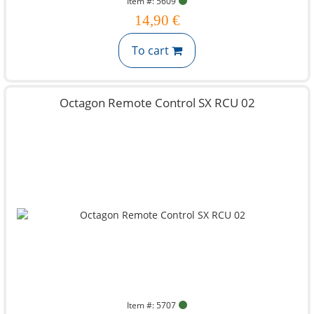
Item #: 5609
14,90 €
To cart
Octagon Remote Control SX RCU 02
Item #: 5707