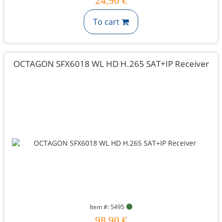
24,90 €
To cart
OCTAGON SFX6018 WL HD H.265 SAT+IP Receiver
Item #: 5495
98,90 €