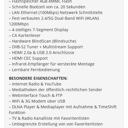
– Flashspeicher 4GB eMMC Flash
– Schnelle Bootzeit von ca. 20 Sekunden
– LAN Ethernet (100Mbps) Netzwerk Schnittstelle
– Fest verbautes 2.4/5G Dual-Band WiFi (WLAN)
1200Mbps
– 4-stelliges 7-Segment Display
– CA Kartenleser
– Hardware BlindScan (Blindsuche)
– DVB-S2 Tuner + Multistream Support
– HDMI 2.0a & USB 2.0 Anschlüsse
– HDMI CEC Support
– Infrarot-Empfänger für versteckte Montage
– Lernbare Fernbedienung
BESONDERE EIGENSCHAFTEN:
– Internet Radio & YouTube
– Mediatheken der öffentlich-rechtlichen Sender
– WebInterface Touch & FTP
– WiFi & 3G Modem über USB
– DLNA Player & Mediaplayer mit Aufnahme & TimeShift
Funktion
– TV & Radio Kanalliste mit Favoritenlisten
– Unbegrenzte Erstellung von von Favoritenlisten