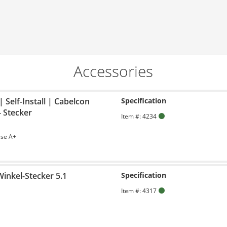
Accessories
 Self-Install | Cabelcon
Specification
- Stecker
Item #: 4234
sse A+
-Winkel-Stecker 5.1
Specification
Item #: 4317