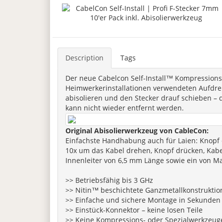
Description
Tags
Der neue Cabelcon Self-Install™ Kompressionsst
Heimwerkerinstallationen verwendeten Aufdrehs
abisolieren und den Stecker drauf schieben – d
kann nicht wieder entfernt werden.
Original Abisolierwerkzeug von CableCon:
Einfachste Handhabung auch für Laien: Knopf 
10x um das Kabel drehen, Knopf drücken, Kabel
Innenleiter von 6,5 mm Länge sowie ein von Man
>> Betriebsfähig bis 3 GHz
>> Nitin™ beschichtete Ganzmetallkonstruktio
>> Einfache und sichere Montage in Sekunden
>> Einstück-Konnektor – keine losen Teile
>> Keine Kompressions- oder Spezialwerkzeuge