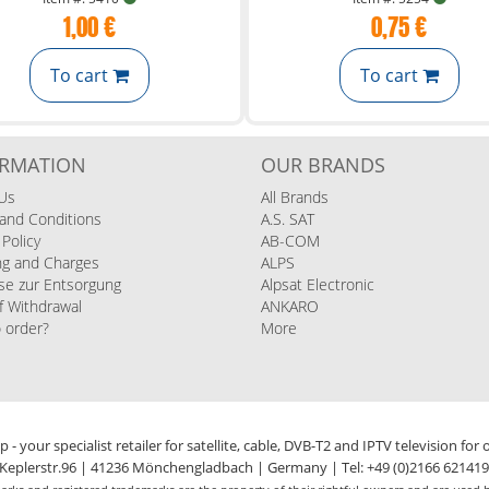
1,00 €
0,75 €
To cart
To cart
ORMATION
OUR BRANDS
Us
All Brands
and Conditions
A.S. SAT
 Policy
AB-COM
ng and Charges
ALPS
se zur Entsorgung
Alpsat Electronic
f Withdrawal
ANKARO
 order?
More
s
 - your specialist retailer for satellite, cable, DVB-T2 and IPTV television for
Keplerstr.96 | 41236 Mönchengladbach | Germany | Tel: +49 (0)2166 62141