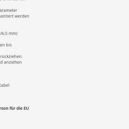
parameter
montiert werden
5/6.5 mm)
ken bis
urückziehen.
nd anziehen
Kabel
rson für die EU