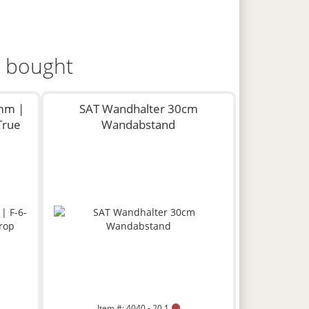
o bought
mm |
SAT Wandhalter 30cm
 True
Wandabstand
Item #: 4040 - 20.1