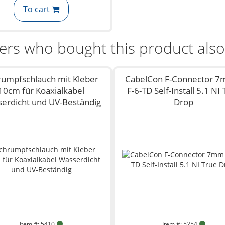
To cart
rs who bought this product als
rumpfschlauch mit Kleber
CabelCon F-Connector 7
10cm für Koaxialkabel
F-6-TD Self-Install 5.1 NI
erdicht und UV-Beständig
Drop
Item #: 5410
Item #: 5254