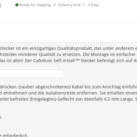
Ready for shipping
Delivery time: 1 - 3 Days
ecker ist ein einzigartiges Qualitätsprodukt, das unter anderem e
tecker minderer Qualität zu ersetzen. Die Montage ist einfacher u
as ist alles! Der Cabelcon Self-Install™ Stecker befestigt sich a
drücken, (sauber abgeschnittenes) Kabel bis zum Anschlag einführ
 entnehmen und die Isolationsreste entfernen. Sie erhalten einen
tel befreites (freigelegtes) Geflecht von ebenfalls 6,5 mm Länge. 
n
 erforderlich