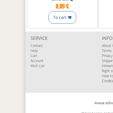
0,89 €
To cart
SERVICE
INF
Contact
About 
Help
Terms 
Cart
Privacy
Account
Shippi
Wish List
Hinwei
Right o
How to
Credit
Ariasat eShop