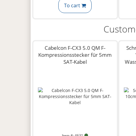
To cart
Custome
Cabelcon F-CX3 5.0 QM F-
Sch
Kompressionsstecker für 5mm
SAT-Kabel
Wass
Item #: 4631