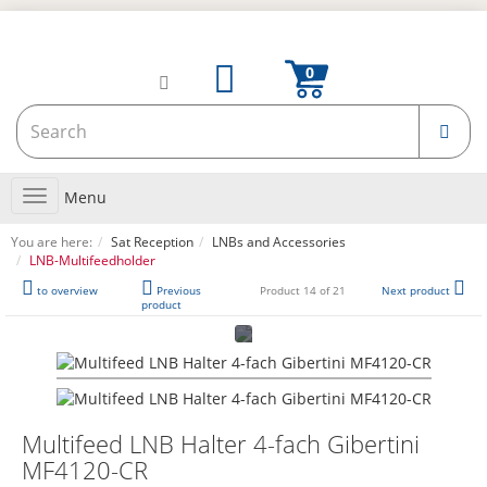
Toggle
Menu
navigation
You are here:
Sat Reception
LNBs and Accessories
LNB-Multifeedholder
to overview
Previous
Product 14 of 21
Next product
product
Multifeed LNB Halter 4-fach Gibertini
MF4120-CR