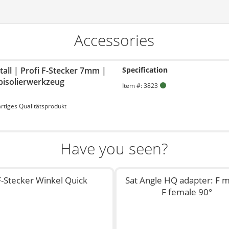
Accessories
tall | Profi F-Stecker 7mm |
Specification
Abisolierwerkzeug
Item #: 3823
artiges Qualitätsprodukt
Have you seen?
F-Stecker Winkel Quick
Sat Angle HQ adapter: F m
F female 90°