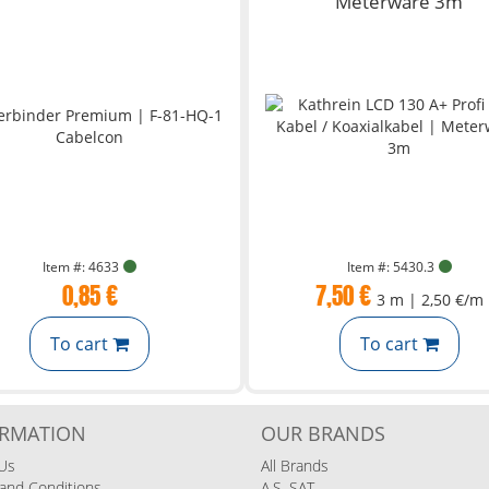
Meterware 3m
Item #: 4633
Item #: 5430.3
0,85 €
7,50 €
3 m | 2,50 €/m
To cart
To cart
ORMATION
OUR BRANDS
Us
All Brands
and Conditions
A.S. SAT