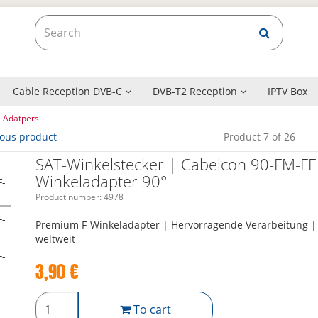
Cable Reception DVB-C
DVB-T2 Reception
IPTV Box
-Adatpers
ious product
Product 7 of 26
SAT-Winkelstecker | Cabelcon 90-FM-FF
Winkeladapter 90°
Product number:
4978
Premium F-Winkeladapter | Hervorragende Verarbeitung | 
weltweit
3,90
€
To cart