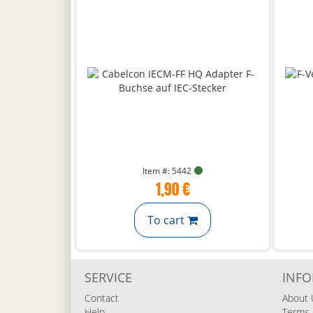
Item #: 5442
1,90 €
To cart
SERVICE
INF
Contact
About 
Help
Terms 