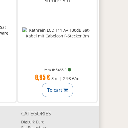
Stecker 3m
Item #: 5465.3
8,95 €
3 m | 2,98 €/m
To cart
CATEGORIES
Digiturk Euro
Sat Reception