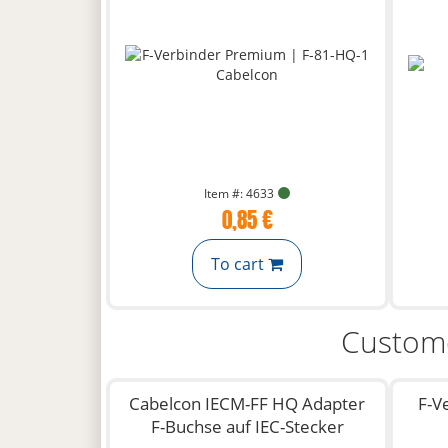
Item #: 4633
0,85 €
To cart
Custome
Cabelcon IECM-FF HQ Adapter
F-V
F-Buchse auf IEC-Stecker