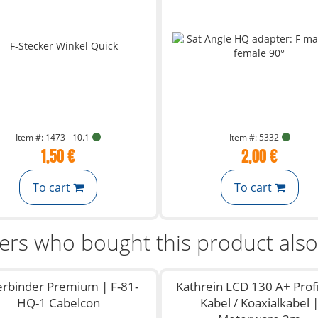
Item #: 1473 - 10.1
Item #: 5332
1,50 €
2,00 €
To cart
To cart
rs who bought this product als
erbinder Premium | F-81-
Kathrein LCD 130 A+ Profi
HQ-1 Cabelcon
Kabel / Koaxialkabel 