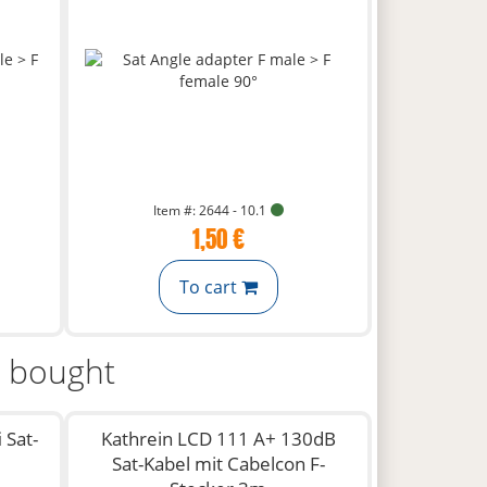
Item #: 2644 - 10.1
1,50 €
To cart
o bought
 Sat-
Kathrein LCD 111 A+ 130dB
|
Sat-Kabel mit Cabelcon F-