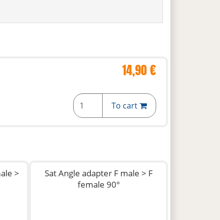
14,90 €
To cart
ale >
Sat Angle adapter F male > F
female 90°