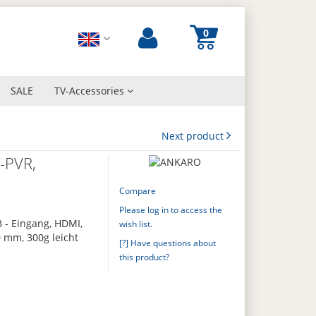
SALE
TV-Accessories
Next product
-PVR,
Compare
Please log in to access the
 - Eingang, HDMI,
wish list.
0 mm, 300g leicht
[?] Have questions about
this product?