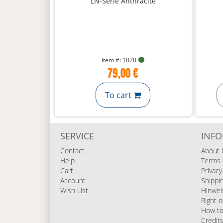
Item #: 1020
79,00 €
To cart
SERVICE
INF
Contact
About 
Help
Terms 
Cart
Privacy
Account
Shippi
Wish List
Hinwei
Right o
How to
Credit