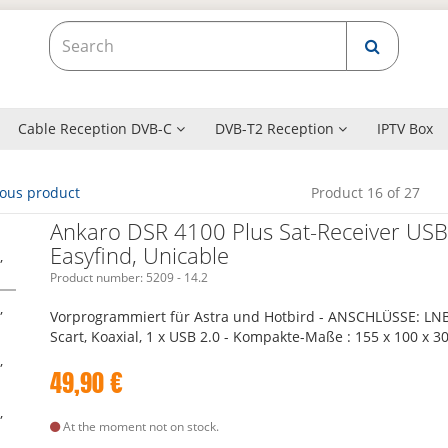
Cable Reception DVB-C
DVB-T2 Reception
IPTV Box
ious product
Product 16 of 27
Ankaro DSR 4100 Plus Sat-Receiver USB
Easyfind, Unicable
Product number:
5209 - 14.2
Vorprogrammiert für Astra und Hotbird - ANSCHLÜSSE: LNB
Scart, Koaxial, 1 x USB 2.0 - Kompakte-Maße : 155 x 100 x 3
49,90
€
At the moment not on stock.