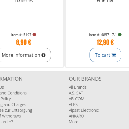
Item #: 5197
Item #: 4857 - 7.1
8,90 €
12,90 €
More information
To cart
ORMATION
OUR BRANDS
Us
All Brands
and Conditions
A.S. SAT
 Policy
AB-COM
ng and Charges
ALPS
se zur Entsorgung
Alpsat Electronic
f Withdrawal
ANKARO
 order?
More
s