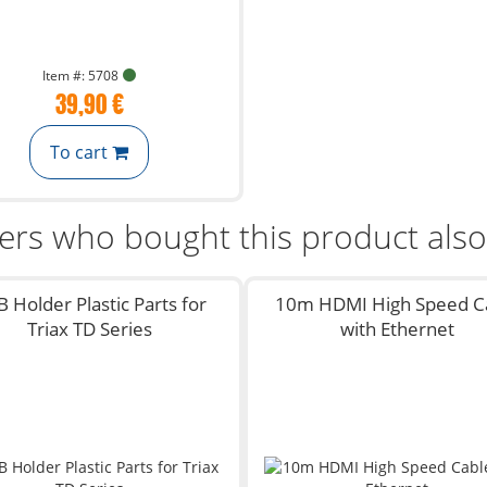
Item #: 5708
39,90 €
To cart
rs who bought this product als
 Holder Plastic Parts for
10m HDMI High Speed C
Triax TD Series
with Ethernet