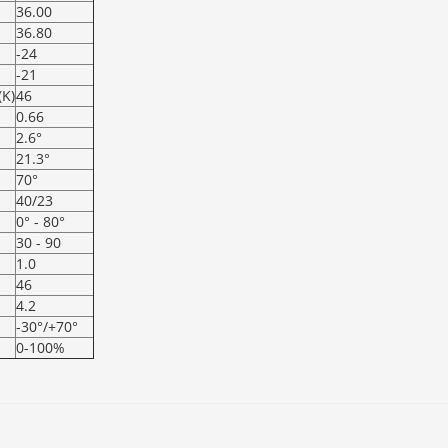
36.00
36.80
-24
-21
(K)
46
0.66
2.6°
21.3°
70°
40/23
0° - 80°
30 - 90
1.0
46
4.2
-30°/+70°
0-100%