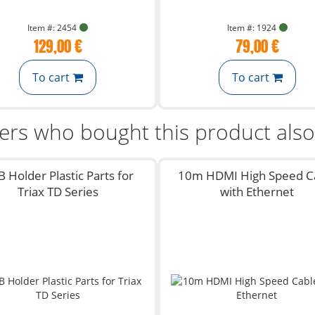
Item #: 2454
Item #: 1924
129,00 €
79,00 €
To cart
To cart
rs who bought this product als
 Holder Plastic Parts for
10m HDMI High Speed C
Triax TD Series
with Ethernet