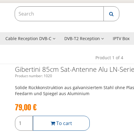
Cable Reception DVB-C
DVB-T2 Reception
IPTV Box
Product 1 of 4
Gibertini 85cm Sat-Antenne Alu LN-Serie
Product number:
1020
Solide Rückkonstruktion aus galvanisiertem Stahl ohne Pl
Feedarm und Spiegel aus Aluminium
79,00
€
To cart