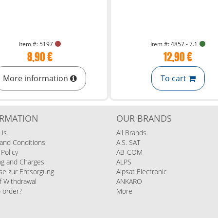
Item #: 5197
Item #: 4857 - 7.1
8,90 €
12,90 €
More information
To cart
ORMATION
OUR BRANDS
Us
All Brands
and Conditions
A.S. SAT
 Policy
AB-COM
ng and Charges
ALPS
se zur Entsorgung
Alpsat Electronic
f Withdrawal
ANKARO
 order?
More
s