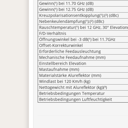
Gewinn(¹) bei 11.70 GHz (dB)
Gewinn(¹) bei 12.75 GHz (dB)
Kreuzpolarisationsentkopplung(¹);(²) (dBc)
Nebenkeulendämpfung(¹);(²) (dBc)
Rauschtemperatur(¹) bei 12 GHz, 30° Elevation
F/D-Verhältnis
Öffnungswinkel bei -3 dB(¹) bei 11.7GHz
Offset-Korrekturwinkel
Erforderliche Feedausleuchtung
Mechanische Feedaufnahme (mm)
Einstellbereich Elevation
Mastaufnahme (mm)
Materialstärke Alureflektor (mm)
Windlast bei 120 Km/h (kg)
Nettogewicht mit Alureflektor (kg)(³)
Betriebsbedingungen Temperatur
Betriebsbedingungen Luftfeuchtigkeit