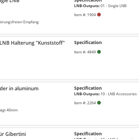
ingle LNB
LNB-Outputs:
01 - Single LNB
Item #: 1904
störungsfreien Empfang
 LNB Halterung "Kunststoff"
Specification
Item #: 4849
lder in aluminum
Specification
LNB-Outputs:
10 - LNB Accessories
Item #: 2264
rägt 40mm
ür Gibertini
Specification