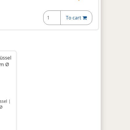
To cart
üssel
cm Ø