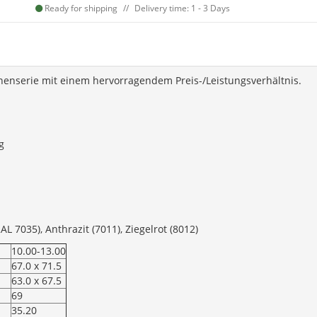
Ready for shipping
Delivery time: 1 - 3 Days
nnenserie mit einem hervorragendem Preis-/Leistungsverhältnis.
g
L 7035), Anthrazit (7011), Ziegelrot (8012)
10.00-13.00
67.0 x 71.5
63.0 x 67.5
69
35.20