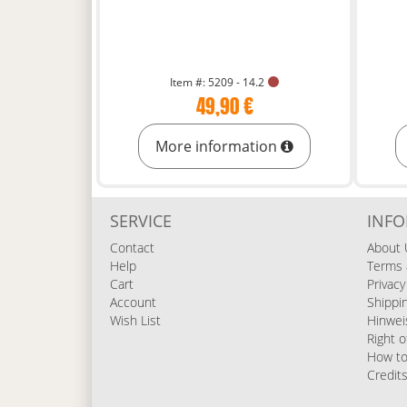
Item #: 5209 - 14.2
49,90 €
More information
SERVICE
INF
Contact
About 
Help
Terms 
Cart
Privacy
Account
Shippi
Wish List
Hinwei
Right o
How to
Credit