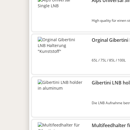
Alps Universal S
High quality für einen 
Orginal Gibertini
65L / 75L / 85L / 100L
Gibertini LNB ho
Die LNB Aufnahme bet
Multifeedhalter f