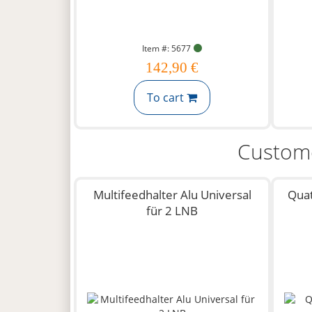
Item #: 5677
142,90 €
To cart
Custome
Multifeedhalter Alu Universal
Quat
für 2 LNB