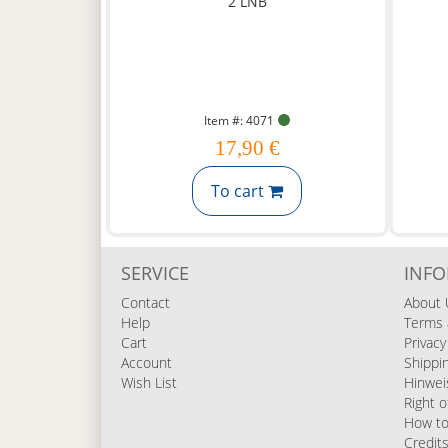
Item #: 4071
17,90 €
To cart
SERVICE
INF
Contact
About 
Help
Terms 
Cart
Privacy
Account
Shippi
Wish List
Hinwei
Right o
How to
Credit