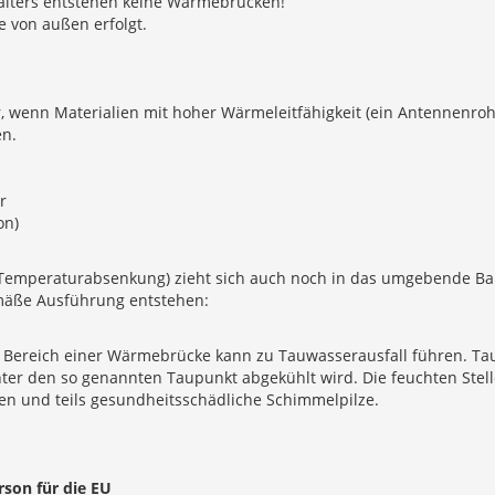
alters entstehen keine Wärmebrücken!
 von außen erfolgt.
 wenn Materialien mit hoher Wärmeleitfähigkeit (ein Antennenroh
en.
r
on)
Temperaturabsenkung) zieht sich auch noch in das umgebende Bau
äße Ausführung entstehen:
 Bereich einer Wärmebrücke kann zu Tauwasserausfall führen. Ta
 unter den so genannten Taupunkt abgekühlt wird. Die feuchten Stel
ren und teils gesundheitsschädliche Schimmelpilze.
rson für die EU