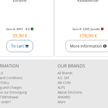
Item #: 4941 - 8.4
Item #: 5309_bundle
39,90 €
178,90 €
To cart
More information
ORMATION
OUR BRANDS
Us
All Brands
and Conditions
A.S. SAT
 Policy
AB-COM
ng and Charges
ALPS
se zur Entsorgung
Alpsat Electronic
f Withdrawal
ANKARO
 order?
More
s