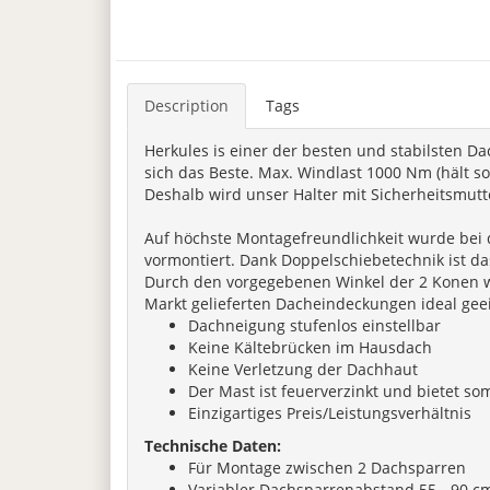
Description
Tags
Herkules is einer der besten und stabilsten D
sich das Beste. Max. Windlast 1000 Nm (hält s
Deshalb wird unser Halter mit Sicherheitsmutte
Auf höchste Montagefreundlichkeit wurde bei di
vormontiert. Dank Doppelschiebetechnik ist d
Durch den vorgegebenen Winkel der 2 Konen wi
Markt gelieferten Dacheindeckungen ideal gee
Dachneigung stufenlos einstellbar
Keine Kältebrücken im Hausdach
Keine Verletzung der Dachhaut
Der Mast ist feuerverzinkt und bietet s
Einzigartiges Preis/Leistungsverhältnis
Technische Daten:
Für Montage zwischen 2 Dachsparren
Variabler Dachsparrenabstand 55 - 90 c