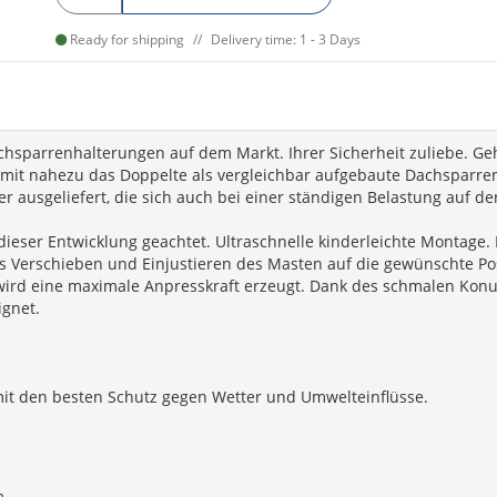
Ready for shipping
Delivery time: 1 - 3 Days
achsparrenhalterungen auf dem Markt. Ihrer Sicherheit zuliebe. G
omit nahezu das Doppelte als vergleichbar aufgebaute Dachsparrenh
r ausgeliefert, die sich auch bei einer ständigen Belastung auf de
eser Entwicklung geachtet. Ultraschnelle kinderleichte Montage. B
as Verschieben und Einjustieren des Masten auf die gewünschte Po
rd eine maximale Anpresskraft erzeugt. Dank des schmalen Konus 
ignet.
omit den besten Schutz gegen Wetter und Umwelteinflüsse.
m