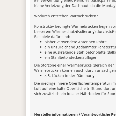
Bei Verwendung eines Herkules Dachsparrenh
Keine Verletzung der Dachhaut, da die Montage
Wodurch entstehen Wärmebrücken?
Konstruktiv bedingte Wärmebrücken liegen vor,
besserem Wärmeschutz(Isolierung) durchstoß
Beispiele dafür sind:
bisher verwendete Antennen Rohre
ein unzureichend gedämmter Fensterstu
eine auskragende Stahlbetonplatte (Balk
ein Stahlbetondeckenauflager
Die Störzone einer Wärmebrücke (Bereich der 
Wärmebrücken können auch durch unsachgem
z.B. Lücken in der Dämmung
Die niedrige innere Oberflächentemperatur im
Luft auf eine kalte Oberfläche trifft und dort
sich zusätzlich ein idealer Nährboden für Spo
H
erstellerinformationen / Verantwortliche Pe