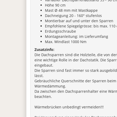
Höhe 90 cm
Mast Ø 48 mm mit Mastkappe
Dachneigung 20 - 160° stufenlos
Montierbar auf und unter den Sparren
Empfohlene Spiegelgrösse: bis max. 110
Erdungsschraube
Montageanleitung: im Lieferumfang
Max. Windlast 1000 Nm
Zusatzinfo:
Die Dachsparren sind die Holzteile, die von d
eine wichtige Rolle in der Dachstatik. Die Sp
eingebaut.
Die Sparren sind fast immer so stark ausgebil
lässt.
Gebräuchliche Querschnitte der Sparren beim Ei
Wärmedämmung.
Da zwischen den Dachsparrenhalter eine Wärm
beachten.
Wärmebrücken unbedingt vermeiden!!!