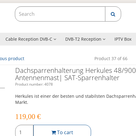
Cable Reception DVB-C
DVB-T2 Reception
IPTV Box
ious product
Product 37 of 66
Dachsparrenhalterung Herkules 48/900
Antennenmast| SAT-Sparrenhalter
Product number:
4078
Herkules ist einer der besten und stabilsten Dachsparren
Markt.
119,00
€
To cart